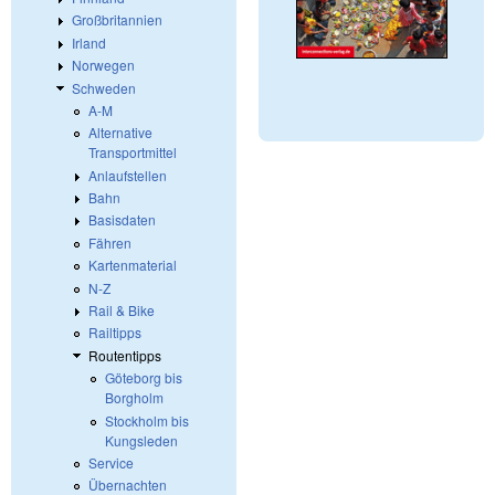
Großbritannien
Irland
Norwegen
Schweden
A-M
Alternative
Transportmittel
Anlaufstellen
Bahn
Basisdaten
Fähren
Kartenmaterial
N-Z
Rail & Bike
Railtipps
Routentipps
Göteborg bis
Borgholm
Stockholm bis
Kungsleden
Service
Übernachten