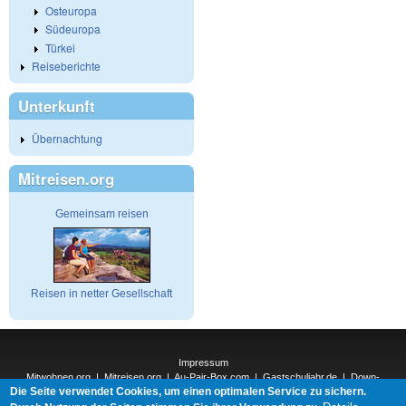
Osteuropa
Südeuropa
Türkei
Reiseberichte
Unterkunft
Übernachtung
Mitreisen.org
Gemeinsam reisen
Reisen in netter Gesellschaft
Impressum
Mitwohnen.org
|
Mitreisen.org
|
Au-Pair-Box.com
|
Gastschuljahr.de
|
Down-
Die Seite verwendet Cookies, um einen optimalen Service zu sichern.
Under.org
|
Elderpair.com
|
Interconnections-Verlag.de
|
Natur-und-Umwelt.org
|
ReiseTops.com
|