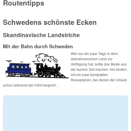
Routentipps
Schwedens schönste Ecken
Skandinavische Landstriche
Mit der Bahn durch Schweden
Wer nur ein paar Tage in dem
skandinavischen Land zur
Verfügung hat, sollte das Beste aus
der kurzen Zeit machen. Am besten,
mit ein paar kompakten
Reiseplänen, bei denen der Urlaub
schon während der Fahrt beginnt ...