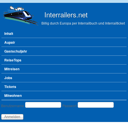
Direkt zum Inhalt
Interrailers.net
Billig durch Europa per Interrailbuch und Interrailticket
Hauptmenü
Inhalt
Aupair
Gastschuljahr
ReiseTops
Mitreisen
Jobs
Tickets
Mitwohnen
Benutzeranmeldung
Benutzername
Passwort