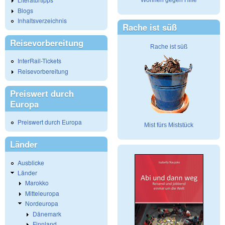
Wohnen gegen Hilfe
Blogs
Inhaltsverzeichnis
Rache ist süß
Reisevorbereitung
Rache ist süß
InterRail-Tickets
Reisevorbereitung
Preiswert durch
Europa
Preiswert durch Europa
Mist fürs Miststück
Länder
Ausblicke
Länder
Marokko
Mitteleuropa
Nordeuropa
Dänemark
Finnland