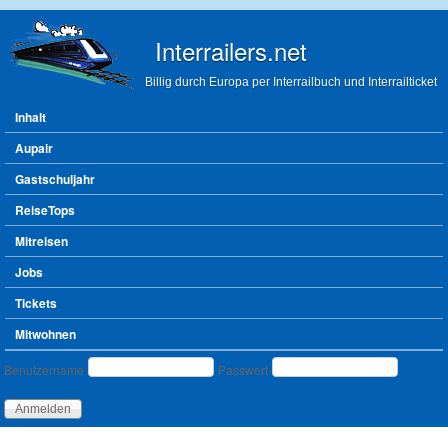
Direkt zum Inhalt
Interrailers.net
Billig durch Europa per Interrailbuch und Interrailticket
Hauptmenü
Inhalt
Aupair
Gastschuljahr
ReiseTops
Mitreisen
Jobs
Tickets
Mitwohnen
Benutzeranmeldung
Benutzername
Passwort