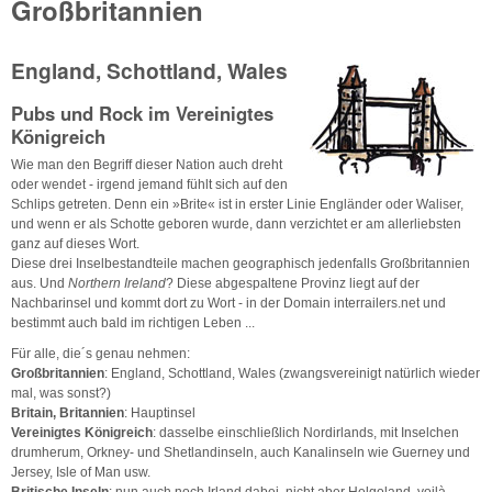
Großbritannien
England, Schottland, Wales
Pubs und Rock im Vereinigtes
Königreich
Wie man den Begriff dieser Nation auch dreht
oder wendet - irgend jemand fühlt sich auf den
Schlips getreten. Denn ein »Brite« ist in erster Linie Engländer oder Waliser,
und wenn er als Schotte geboren wurde, dann verzichtet er am allerliebsten
ganz auf dieses Wort.
Diese drei Inselbestandteile machen geographisch jedenfalls Großbritannien
aus. Und
Northern Ireland
? Diese abgespaltene Provinz liegt auf der
Nachbarinsel und kommt dort zu Wort - in der Domain interrailers.net und
bestimmt auch bald im richtigen Leben ...
Für alle, die´s genau nehmen:
Großbritannien
: England, Schottland, Wales (zwangsvereinigt natürlich wieder
mal, was sonst?)
Britain, Britannien
: Hauptinsel
Vereinigtes Königreich
: dasselbe einschließlich Nordirlands, mit Inselchen
drumherum, Orkney- und Shetlandinseln, auch Kanalinseln wie Guerney und
Jersey, Isle of Man usw.