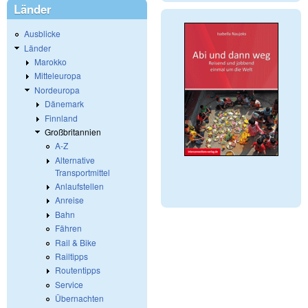
Länder
Ausblicke
Länder
Marokko
Mitteleuropa
Nordeuropa
Dänemark
Finnland
Großbritannien
A-Z
Alternative
Transportmittel
Anlaufstellen
Anreise
Bahn
Fähren
Rail & Bike
Railtipps
Routentipps
Service
Übernachten