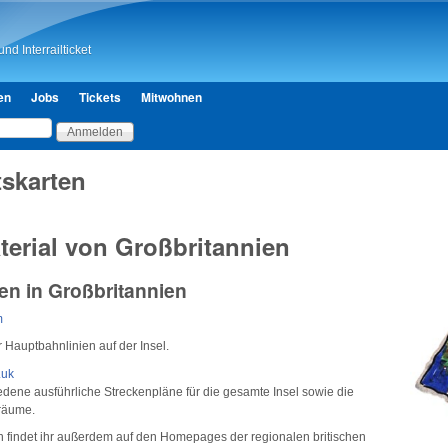
Direkt zum Inhalt
nd Interrailticket
en
Jobs
Tickets
Mitwohnen
tskarten
terial von Großbritannien
en in Großbritannien
m
 Hauptbahnlinien auf der Insel.
.uk
iedene ausführliche Streckenpläne für die gesamte Insel sowie die
räume.
n findet ihr außerdem auf den Homepages der regionalen britischen