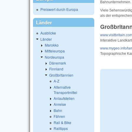
Bahnunternehmen.
Preiswert durch Europa
Viele Sehenswürdig
als der entsprechend
Länder
Großbritan
Ausblicke
www.visitbritain.co
Länder
Interaktive Landkar
Marokko
www.mygeo.info/lan
Mitteleuropa
Topographische Kart
Nordeuropa
Dänemark
Finnland
Großbritannien
A-Z
Alternative
Transportmittel
Anlaufstellen
Anreise
Bahn
Fähren
Rail & Bike
Railtipps