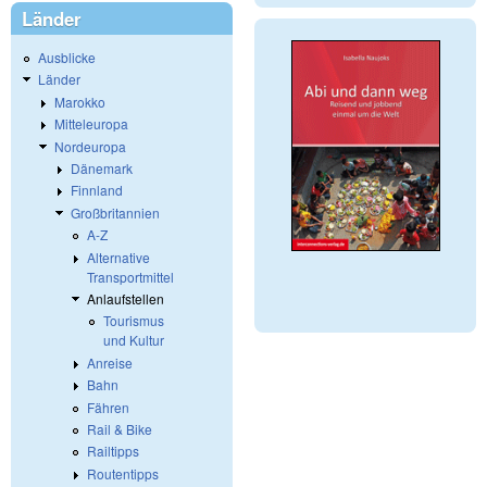
Länder
Ausblicke
Länder
Marokko
Mitteleuropa
Nordeuropa
Dänemark
Finnland
Großbritannien
A-Z
Alternative
Transportmittel
Anlaufstellen
Tourismus
und Kultur
Anreise
Bahn
Fähren
Rail & Bike
Railtipps
Routentipps