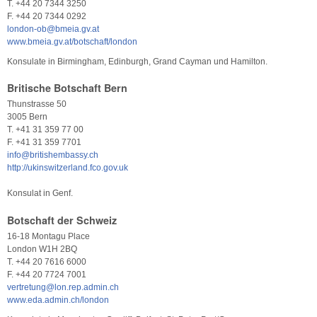
T. +44 20 7344 3250
F. +44 20 7344 0292
london-ob@bmeia.gv.at
www.bmeia.gv.at/botschaft/london
Konsulate in Birmingham, Edinburgh, Grand Cayman und Hamilton.
Britische Botschaft Bern
Thunstrasse 50
3005 Bern
T. +41 31 359 77 00
F. +41 31 359 7701
info@britishembassy.ch
http://ukinswitzerland.fco.gov.uk
Konsulat in Genf.
Botschaft der Schweiz
16-18 Montagu Place
London W1H 2BQ
T. +44 20 7616 6000
F. +44 20 7724 7001
vertretung@lon.rep.admin.ch
www.eda.admin.ch/london