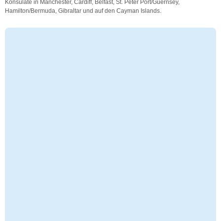
Konsulate in Manchester, Cardiff, Belfast, St. Peter Port/Guernsey,
Hamilton/Bermuda, Gibraltar und auf den Cayman Islands.