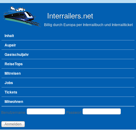
Direkt zum Inhalt
Interrailers.net
Billig durch Europa per Interrailbuch und Interrailticket
Hauptmenü
Inhalt
Aupair
Gastschuljahr
ReiseTops
Mitreisen
Jobs
Tickets
Mitwohnen
Benutzeranmeldung
Benutzername
Passwort