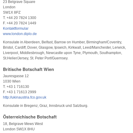
23 Belgrave Square
London
SW1X 8PZ
T. +44 20 7824 1300
F. +44 20 7824 1449
Kontaktformular
www.london.diplo.de
Konsulate in Aberdeen, Belfast, Barrow on Humber, Birmingham/Coventry,
Bristol, Cardiff, Dover, Glasgow, Ipswich, Kirkwall, Leed/Manchester, Lerwick,
Liverpool, Middlesbrough, Newcastle upon Tyne, Plymouth, Southampton,
St.Helier/Jersey, St. Peter Port/Guernsey.
Britische Botschaft Wien
Jauresgasse 12
1030 Wien
T. +43 1 716130
F. +43 1 71613 2999
http://ukinaustria.fco.gov.uk
Konsulate in Bregenz, Graz, Innsbruck und Salzburg.
Österreichische Botschaft
18, Belgrave Mews West
London SW1X 8HU