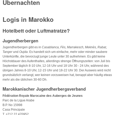
Übernachten
Logis in Marokko
Hotelbett oder Luftmatratze?
Jugendherbergen
Jugendherbergen gibt es in
Casablanca, Fès, Marrakesch, Meknès, Rabat,
Tanger
und
Oujda
. Es handelt sich um einfache, mehr oder minder saubere
Unterkünfte, die bevorzugt junge Leute unter 30 aufnehmen. Es gibt keine
Höchstdauer des Aufenthaltes, allerdings strenge Öffnungszeiten: von Juli bis
September täglich 8-10 Uhr, 12-16 Uhr und 18 Uhr 30 - 24 Uhr, während des
übrigen Jahres 8-10 Uhr, 12-15 Uhr und 18-22 Uhr 30. Der Ausweis wird nicht
grundsätzlich verlangt, wer keinen vorzuweisen hat, berappt aber häufig etwas
mehr als die üblichen 30-60 Dh.
Marokkanischer Jugendherbergsverband
Fédération Royale Marocaine des Auberges de Jeunes
Parc de la Ligue Arabe
B.P. No 15998
Casa Principale
T. +212 22 470952