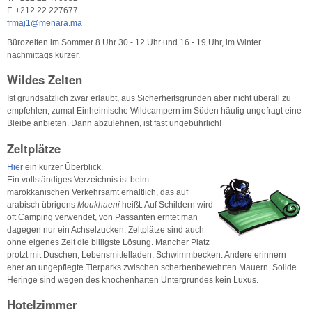
F. +212 22 227677
frmaj1@menara.ma
Bürozeiten im Sommer 8 Uhr 30 - 12 Uhr und 16 - 19 Uhr, im Winter
nachmittags kürzer.
Wildes Zelten
Ist grundsätzlich zwar erlaubt, aus Sicherheitsgründen aber nicht überall zu
empfehlen, zumal Einheimische Wildcampern im Süden häufig ungefragt eine
Bleibe anbieten. Dann abzulehnen, ist fast ungebührlich!
Zeltplätze
Hier
ein kurzer Überblick.
Ein vollständiges Verzeichnis ist beim
marokkanischen Verkehrsamt erhältlich, das auf
arabisch übrigens
Moukhaeni
heißt. Auf Schildern wird
oft Camping verwendet, von Passanten erntet man
dagegen nur ein Achselzucken. Zeltplätze sind auch
ohne eigenes Zelt die billigste Lösung. Mancher Platz
protzt mit Duschen, Lebensmittelladen, Schwimmbecken. Andere erinnern
eher an ungepflegte Tierparks zwischen scherbenbewehrten Mauern. Solide
Heringe sind wegen des knochenharten Untergrundes kein Luxus.
Hotelzimmer