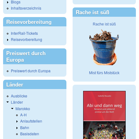
Blogs
Inhaltsverzeichnis
Rache ist süß
Reisevorbereitung
Rache ist süß
InterRail-Tickets
Reisevorbereitung
Preiswert durch
Europa
Preiswert durch Europa
Mist fürs Miststück
Länder
Ausblicke
Länder
Marokko
A-H
Anlaufstellen
Bahn
Basisdaten