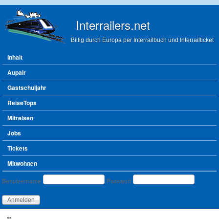
Direkt zum Inhalt
Interrailers.net
Billig durch Europa per Interrailbuch und Interrailticket
Hauptmenü
Inhalt
Aupair
Gastschuljahr
ReiseTops
Mitreisen
Jobs
Tickets
Mitwohnen
Benutzeranmeldung
Benutzername
Passwort