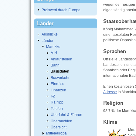
wegen der riesigen 
Preiswert durch Europa
eigenständig anerk
Staatsoberha
Länder
König Mohammed VI.
Ausblicke
einer absoluten Res
Länder
politische Oppositio
Marokko
Sprachen
A-H
Anlaufstellen
Offizielle Landessp
Bahn
Landesteilen sind a
Spanisch oder Engli
Basisdaten
internationalen Bad
Busverkehr
Einreise
Einen kostenlosen 
Finanzen
Adresse
in Marokko
I-Z
Religion
Railtipp
Telefon
98,7 % der Marokka
Überfahrt & Fähren
Übernachten
Klima
Übersicht
Maro
Mitteleuropa
Somm