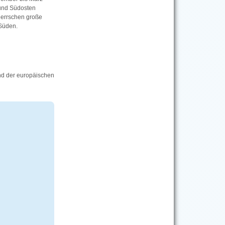
 und Südosten
herrschen große
 Süden.
end der europäischen