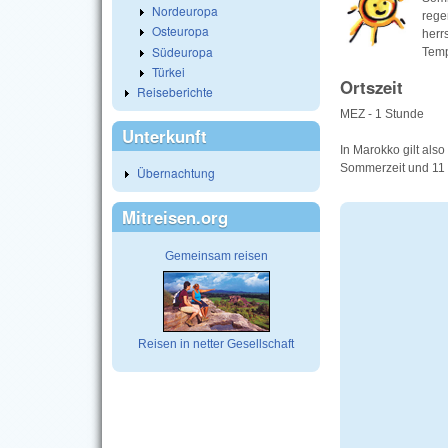
Nordeuropa
rege
Osteuropa
herr
Südeuropa
Temp
Türkei
Ortszeit
Reiseberichte
MEZ - 1 Stunde
Unterkunft
In Marokko gilt als
Sommerzeit und 11 
Übernachtung
Mitreisen.org
Gemeinsam reisen
Reisen in netter Gesellschaft