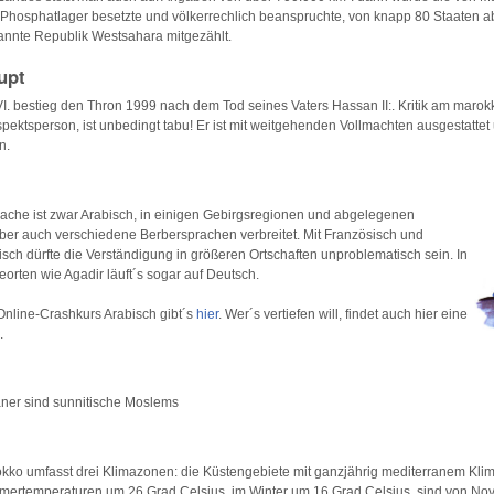
Phosphatlager besetzte und völkerrechlich beanspruchte, von knapp 80 Staaten ab
annte Republik Westsahara mitgezählt.
upt
 bestieg den Thron 1999 nach dem Tod seines Vaters Hassan II:. Kritik am marok
pektsperson, ist unbedingt tabu! Er ist mit weitgehenden Vollmachten ausgestattet
n.
rache ist zwar Arabisch, in einigen Gebirgsregionen und abgelegenen
ber auch verschiedene Berbersprachen verbreitet. Mit Französisch und
sch dürfte die Verständigung in größeren Ortschaften unproblematisch sein. In
eorten wie Agadir läuft´s sogar auf Deutsch.
Online-Crashkurs Arabisch gibt´s
hier
. Wer´s vertiefen will, findet auch hier eine
.
ner sind sunnitische Moslems
kko umfasst drei Klimazonen: die Küstengebiete mit ganzjährig mediterranem Klim
ertemperaturen um 26 Grad Celsius, im Winter um 16 Grad Celsius, sind von No