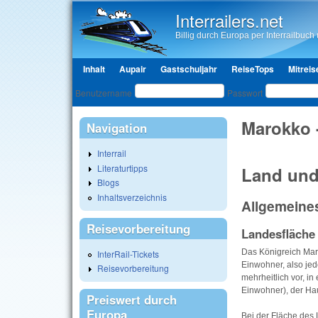
Interrailers.net
Billig durch Europa per Interrailbuch u
Hauptmenü
Inhalt
Aupair
Gastschuljahr
ReiseTops
Mitreis
Benutzeranmeldung
Benutzername
Passwort
Marokko 
Navigation
Interrail
Literaturtipps
Land und
Blogs
Inhaltsverzeichnis
Allgemeine
Reisevorbereitung
Landesfläche
Das Königreich Maro
InterRail-Tickets
Einwohner, also je
Reisevorbereitung
mehrheitlich vor, in
Einwohner), der Hau
Preiswert durch
Europa
Bei der Fläche des