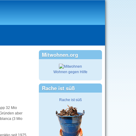
Mitwohnen.org
Wohnen gegen Hilfe
Rache ist süß
Rache ist süß
napp 32 Mio
 Gründen aber
ablanca (3 Mio
arokko seit 1975