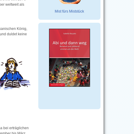
er weltweit als
Mist fürs Miststück
kanischen König,
 und duldet keine
a bei erträglichen
vember bis März