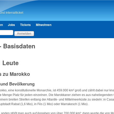
Direkt zum Inhalt
nd Interrailticket
en
Jobs
Tickets
Mitwohnen
- Basisdaten
 Leute
s zu Marokko
 und Bevölkerung
kko, eine konstitutionelle Monarchie, ist 459.000 km² groß und zählt dabei nur k
de Menge Platz für jeden einzelnen. Die Marokkaner ziehen es aus naheliegenden
 einem breiten Streifen entlang der Atlantik- und Mittelmeerküste zu siedeln: in Cas
ptstadt Rabat (1,6 Mio), in Fès (1 Mio) oder Marrakesch (1 Mio).
 Landes stößt man auch auf Angaben von über 700.000 km²: dann wurde die von M