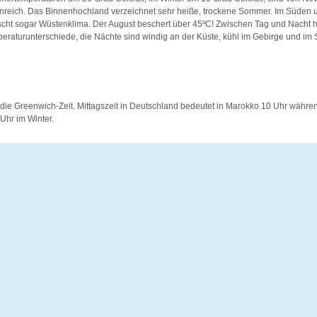
nreich. Das Binnenhochland verzeichnet sehr heiße, trockene Sommer. Im Süden
scht sogar Wüstenklima. Der August beschert über 45ºC! Zwischen Tag und Nacht 
eraturunterschiede, die Nächte sind windig an der Küste, kühl im Gebirge und im
o die Greenwich-Zeit. Mittagszeit in Deutschland bedeutet in Marokko 10 Uhr währ
Uhr im Winter.