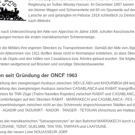
Regierung an Sultan
Moulay Hassan
. Im Dezember 1887 kamen 
ein kleiner Wagen und Schienenteile mit 60 cm Spurweite auf d
Larache
an und gelangten im Feburar 1918 schließlich zu Demo
nach
Meknès
.
, nach Unterzeichnung der Akte von
Algeciras
im Jahre 1906, schufen französisch
gungen heraus die ersten marokkanischen Schienenwege.
n die Militärs ihre eigenen Strecken zu Transportzwecken. Gemäß der Akte von
Alg
en Abkommen von 1911 durften diese nicht in Normalspur entstehen, so dass Strec
cm ab
Oujda
und den Häfen von
Casablanca
bzw.
Kénitra
gebaut wurden. Sie folgt
hteten weitgehend auf Brücken und sonstige Streckenbauwerke.
en seit Gründung der ONCF 1963
stellung des zweigleisigen Ausbaus zwischen SIDI LE AIDI und KHOURIBGA (89 km)
stellung des zweigleisigen Ausbaus zwischen CASABLANCA und RABAT; Inangriff
etzes für TNR-Züge (Trains Navettes Rapides) zwischen RABAT und CASABLANCA
er Komfortwagen auf den Strecken RABAT - MARRAKECH und CASABLANCA - FES 
sverbindungen zwischen nicht an das Schiennetz angeschlossenen Städten auf d
AGADIR und TAOURIRT - NADOR - TANGER - TETOUAN (Anschluss am Haltepun
uss der marokkanischen "Saharaprovinzen" an den Bahnhof MARRAKECH durch Lu
NEZGANE, TIZNIT, GUELMIM, TAN TAN, TARFAYA und LAAYOUNE.
hung der neuen Linie NOUASSEUR-JORF