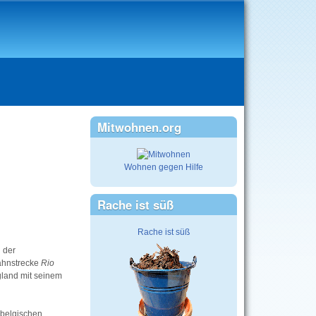
Mitwohnen.org
Wohnen gegen Hilfe
Rache ist süß
Rache ist süß
 der
Bahnstrecke
Rio
gland mit seinem
 belgischen