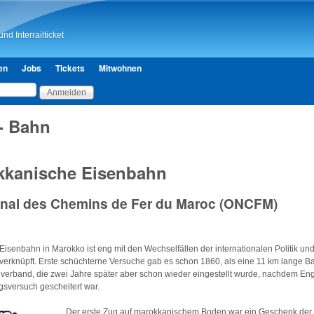
Direkt zum Inhalt
nd Interrailticket
en
Jobs
Tickets
Mitwohnen
- Bahn
kkanische Eisenbahn
ional des Chemins de Fer du Maroc (ONCFM)
Eisenbahn in Marokko ist eng mit den Wechselfällen der internationalen Politik und
 verknüpft. Erste schüchterne Versuche gab es schon 1860, als eine 11 km lange 
n
verband, die zwei Jahre später aber schon wieder eingestellt wurde, nachdem En
gsversuch gescheitert war.
Der erste Zug auf marokkanischem Boden war ein Geschenk der