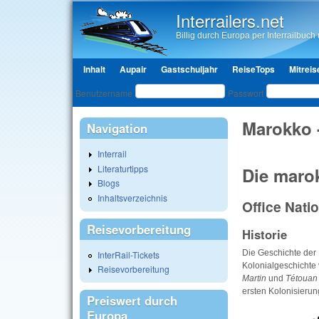
Interrailers.net
Billig durch Europa per Interrailbuch u
Hauptmenü
Inhalt
Aupair
Gastschuljahr
ReiseTops
Mitreis
Benutzeranmeldung
Benutzername
Passwort
Marokko 
Navigation
Interrail
Literaturtipps
Die maro
Blogs
Inhaltsverzeichnis
Office Nat
Reisevorbereitung
Historie
Die Geschichte der 
InterRail-Tickets
Kolonialgeschichte
Reisevorbereitung
Martin
und
Tétoua
ersten Kolonisierun
Preiswert durch
Europa