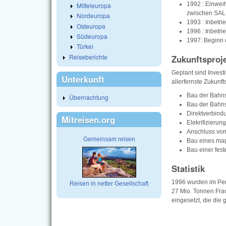
1992 : Einwe
Mitteleuropa
zwischen SA
Nordeuropa
1993 : Inbetr
Osteuropa
1996 : Inbet
Südeuropa
1997: Beginn 
Türkei
Reiseberichte
Zukunftsproj
Geplant sind Investi
Unterkunft
allerfernste Zukunft
Bau der Bahns
Übernachtung
Bau der Bahns
Direktverbindu
Mitreisen.org
Elekrifizierun
Anschluss von
Gemeinsam reisen
Bau eines mag
Bau einer fes
Statistik
1996 wurden im Per
Reisen in netter Gesellschaft
27 Mio. Tonnen Fra
eingesetzt, die die