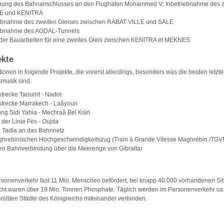
ihung des Bahnanschlusses an den Flughafen Mohammed V; Inbetriebnahme des z
LE und KENITRA
iebnahme des zweiten Gleises zwischen RABAT VILLE und SALE
riebnahme des AGDAL-Tunnels
der Bauarbeiten für eine zweites Gleis zwischen KENITRA et MEKNES
ekte
tionen in folgende Projekte, die vorerst allerdings, besonders was die beiden letzten
smusik sind:
trecke Taourirt - Nador
trecke Marrakech - Laâyoun
ng Sidi Yahia - Mechraâ Bel Ksiri
g der Linie Fès - Oujda
 Tadla an das Bahnnetz
hrebinischen Hochgeschwindigkeitszug (Train à Grande Vitesse Maghrébin /TGV
ten Bahnverbindung über die Meerenge von Gibraltar
sonenverkehr fast 11 Mio. Menschen befördert, bei knapp 40.000 vorhandenen Sit
cht waren über 19 Mio. Tonnen Phosphate. Täglich werden im Personenverkehr ca
 größten Städte des Königreichs miteinander verbinden.