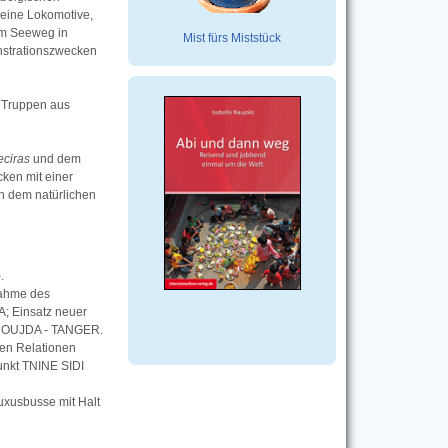
eine Lokomotive,
em Seeweg in
Mist fürs Miststück
nstrationszwecken
e Truppen aus
eciras
und dem
ken mit einer
en dem natürlichen
.
nahme des
; Einsatz neuer
- OUJDA - TANGER.
en Relationen
kt TNINE SIDI
xusbusse mit Halt