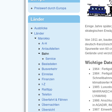
Preiswert durch Europa
Länder
Einige Jahre später
Ausblicke
strategischen Erwä
Länder
Marokko
Von 1911 an, baute
A-H
deutsch-französisch
Anlaufstellen
Spurweite von 60 
Bahn
Gelände und verzic
Service
Wichtige Dat
Basisdaten
Busverkehr
1964 : Fertig
Einreise
1984 : Fertig
Schnellbahnn
Finanzen
klimatisiert
I-Z
1985: Luxusbu
Railtipp
MARRAKECH - 
Telefon
LYAMANI)
Überfahrt & Fähren
1986: Anschl
Übernachten
in AGADIR, I
Übersicht
1987: Einwei