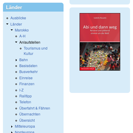
Länder
Ausblicke
Länder
Marokko
A-H
Anlaufstellen
Tourismus und
Kultur
Bahn
Basisdaten
Busverkehr
Einreise
Finanzen
I-Z
Railtipp
Telefon
Überfahrt & Fähren
Übernachten
Übersicht
Mitteleuropa
Nordeuropa