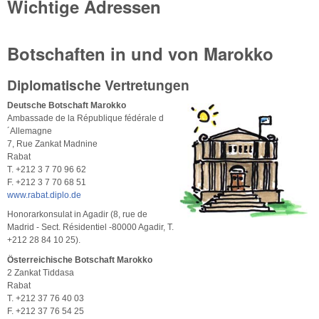
Wichtige Adressen
Botschaften in und von Marokko
Diplomatische Vertretungen
Deutsche Botschaft Marokko
Ambassade de la République fédérale d
´Allemagne
7, Rue Zankat Madnine
Rabat
T. +212 3 7 70 96 62
F. +212 3 7 70 68 51
www.rabat.diplo.de
Honorarkonsulat in Agadir (8, rue de
Madrid - Sect. Résidentiel -80000 Agadir, T.
+212 28 84 10 25).
Österreichische Botschaft Marokko
2 Zankat Tiddasa
Rabat
T. +212 37 76 40 03
F. +212 37 76 54 25