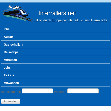
Direkt zum Inhalt
Interrailers.net
Billig durch Europa per Interrailbuch und Interrailticket
Hauptmenü
Inhalt
Aupair
Gastschuljahr
ReiseTops
Mitreisen
Jobs
Tickets
Mitwohnen
Benutzeranmeldung
Benutzername
Passwort