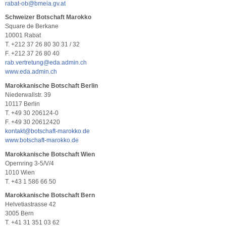
rabat-ob@bmeia.gv.at
Schweizer Botschaft Marokko
Square de Berkane
10001 Rabat
T. +212 37 26 80 30 31 / 32
F. +212 37 26 80 40
rab.vertretung@eda.admin.ch
www.eda.admin.ch
Marokkanische Botschaft Berlin
Niederwallstr. 39
10117 Berlin
T. +49 30 206124-0
F. +49 30 20612420
kontakt@botschaft-marokko.de
www.botschaft-marokko.de
Marokkanische Botschaft Wien
Opernring 3-5/V/4
1010 Wien
T. +43 1 586 66 50
Marokkanische Botschaft Bern
Helvetiastrasse 42
3005 Bern
T. +41 31 351 03 62