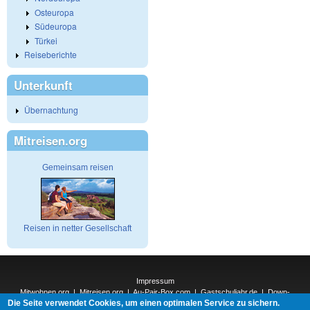
Osteuropa
Südeuropa
Türkei
Reiseberichte
Unterkunft
Übernachtung
Mitreisen.org
Gemeinsam reisen
Reisen in netter Gesellschaft
Impressum
Mitwohnen.org
|
Mitreisen.org
|
Au-Pair-Box.com
|
Gastschuljahr.de
|
Down-
Die Seite verwendet Cookies, um einen optimalen Service zu sichern.
Under.org
|
Elderpair.com
|