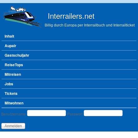
Direkt zum Inhalt
Interrailers.net
Billig durch Europa per Interrailbuch und Interrailticket
Hauptmenü
Inhalt
Aupair
Gastschuljahr
ReiseTops
Mitreisen
Jobs
Tickets
Mitwohnen
Benutzeranmeldung
Benutzername
Passwort