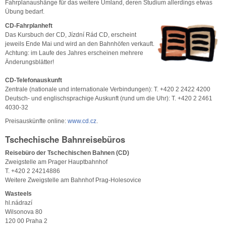
Fahrplanaushänge für das weitere Umland, deren Studium allerdings etwas
Übung bedarf.
CD-Fahrplanheft
Das Kursbuch der CD, Jízdní Rád CD, erscheint
jeweils Ende Mai und wird an den Bahnhöfen verkauft.
Achtung: im Laufe des Jahres erscheinen mehrere
Änderungsblätter!
CD-Telefonauskunft
Zentrale (nationale und internationale Verbindungen): T. +420 2 2422 4200
Deutsch- und englischsprachige Auskunft (rund um die Uhr): T. +420 2 2461
4030-32
Preisauskünfte online:
www.cd.cz
.
Tschechische Bahnreisebüros
Reisebüro der Tschechischen Bahnen (CD)
Zweigstelle am Prager Hauptbahnhof
T. +420 2 24214886
Weitere Zweigstelle am Bahnhof Prag-Holesovice
Wasteels
hl.nádrazí
Wilsonova 80
120 00 Praha 2