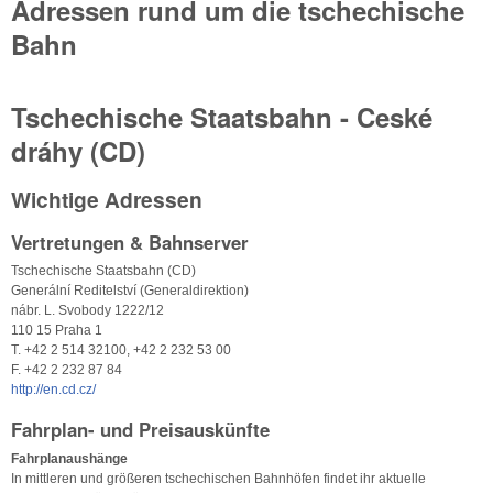
Adressen rund um die tschechische
Bahn
Tschechische Staatsbahn - Ceské
dráhy (CD)
Wichtige Adressen
Vertretungen & Bahnserver
Tschechische Staatsbahn (CD)
Generální Reditelství (Generaldirektion)
nábr. L. Svobody 1222/12
110 15 Praha 1
T. +42 2 514 32100, +42 2 232 53 00
F. +42 2 232 87 84
http://en.cd.cz/
Fahrplan- und Preisauskünfte
Fahrplanaushänge
In mittleren und größeren tschechischen Bahnhöfen findet ihr aktuelle