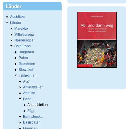
Länder
Ausblicke
Länder
Marokko
Mitteleuropa
Nordeuropa
Osteuropa
Bulgarien
Polen
Rumänien
Slowakei
Tschechien
A-Z
Anlaufstellen
Anreise
Bahn
Anlaufstellen
Züge
Bahnstrecken
Basisdaten
Finanzen