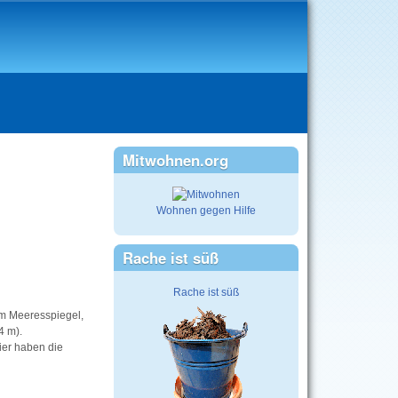
Mitwohnen.org
Wohnen gegen Hilfe
Rache ist süß
Rache ist süß
em Meeresspiegel,
4 m).
ier haben die