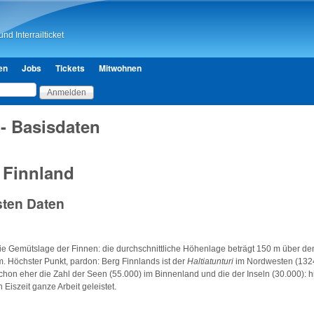
Direkt zum Inhalt
nd Interrailticket
en
Jobs
Tickets
Mitwohnen
- Basisdaten
Finnland
sten Daten
ie Gemütslage der Finnen: die durchschnittliche Höhenlage beträgt 150 m über d
. Höchster Punkt, pardon: Berg Finnlands ist der
Haltiatunturi
im Nordwesten (132
hon eher die Zahl der Seen (55.000) im Binnenland und die der Inseln (30.000): h
n Eiszeit ganze Arbeit geleistet.