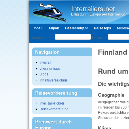
Interrailers.net
Billig durch Europa per Interrailbuch u
Hauptmenü
Inhalt
Aupair
Gastschuljahr
ReiseTops
Mitreis
Benutzeranmeldung
Benutzername
Passwort
Finnland 
Navigation
Interrail
Literaturtipps
Rund um 
Blogs
Inhaltsverzeichnis
Die wichtig
Reisevorbereitung
Geographie
Ausgeglichen wie d
InterRail-Tickets
im Norden bis 700 m
Reisevorbereitung
Rekordverdächtig sc
Gletscher der letzte
Preiswert durch
Europa
Klima