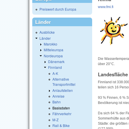
www.fmi.fi
Preiswert durch Europa
Länder
Ausblicke
Länder
Marokko
Mitteleuropa
Nordeuropa
Die Wassertemperat
Dänemark
über 20°C.
Finnland
Landesfläche
A-K
Alternative
Finnland ist 338.00
Transportmittel
teilen sich 16 Pers
Anlaufstellen
Anreise
93 % Finnen, 6 % S
Bahn
Bevölkerung ist nied
Basisdaten
Da sich 64 % der Fi
Fährverkehr
Sommerhütte aus di
M-Z
Städte: die größten
Rail & Bike
(177.000).