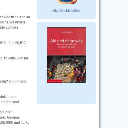
Mist fürs Miststück
s Südostfinnland im
nische Westküste
nde Luft des
9°C - Juli 20,5°C -
 ab Mitte Juni bis
llig? In Finnland
eil an der
treffen sind.
on ihrer
ünn. Apropos
192.000) und
Turku