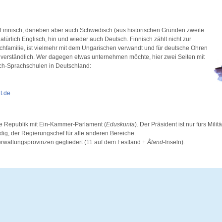
. Finnisch, daneben aber auch Schwedisch (aus historischen Gründen zweite
türlich Englisch, hin und wieder auch Deutsch. Finnisch zählt nicht zur
hfamilie, ist vielmehr mit dem Ungarischen verwandt und für deutsche Ohren
nverständlich. Wer dagegen etwas unternehmen möchte, hier zwei Seiten mit
sch-Sprachschulen in Deutschland:
t.de
e Republik mit Ein-Kammer-Parlament (
Eduskunta
). Der Präsident ist nur fürs Milit
dig, der Regierungschef für alle anderen Bereiche.
Verwaltungsprovinzen gegliedert (11 auf dem Festland +
Åland
-Inseln).