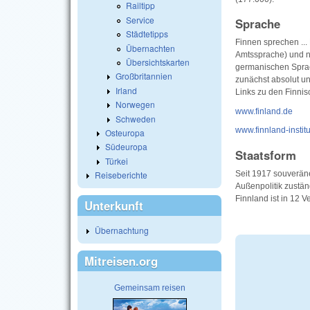
Railtipp
Service
Sprache
Städtetipps
Finnen sprechen ..
Übernachten
Amtssprache) und na
Übersichtskarten
germanischen Sprac
Großbritannien
zunächst absolut u
Irland
Links zu den Finni
Norwegen
www.finland.de
Schweden
www.finnland-institu
Osteuropa
Südeuropa
Staatsform
Türkei
Seit 1917 souverän
Reiseberichte
Außenpolitik zustän
Finnland ist in 12 
Unterkunft
Übernachtung
Mitreisen.org
Gemeinsam reisen