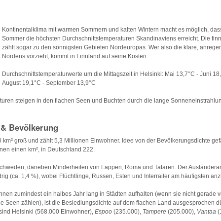
Kontinentalklima mit warmen Sommern und kalten Wintern macht es möglich, das
Sommer die höchsten Durchschnittstemperaturen Skandinaviens erreicht. Die fin
zählt sogar zu den sonnigsten Gebieten Nordeuropas. Wer also die klare, anrege
Nordens vorzieht, kommt in Finnland auf seine Kosten.
Durchschnittstemperaturwerte um die Mittagszeit in Helsinki: Mai 13,7°C - Juni 18,
August 19,1°C - September 13,9°C
uren steigen in den flachen Seen und Buchten durch die lange Sonneneinstrahlung
 & Bevölkerung
0 km² groß und zählt 5,3 Millionen Einwohner. Idee von der Bevölkerungsdichte gefä
onen einen km², in Deutschland 222.
chweden, daneben Minderheiten von Lappen, Roma und Tataren. Der Ausländerant
rig (ca. 1,4 %), wobei Flüchtlinge, Russen, Esten und Interrailer am häufigsten anzu
nnen zumindest ein halbes Jahr lang in Städten aufhalten (wenn sie nicht gerade v
e Seen zählen), ist die Besiedlungsdichte auf dem flachen Land ausgesprochen d
 sind Helsinki (568.000 Einwohner),
Espoo
(235.000),
Tampere
(205.000),
Vantaa
(