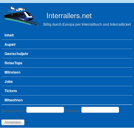
Direkt zum Inhalt
Interrailers.net
Billig durch Europa per Interrailbuch und Interrailticket
Hauptmenü
Inhalt
Aupair
Gastschuljahr
ReiseTops
Mitreisen
Jobs
Tickets
Mitwohnen
Benutzeranmeldung
Benutzername
Passwort