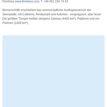
Finnlines
www.finnlines.com
, T. +49 451 150 74 43
Binnenschiffe erschließen das unerschöpfliche Ausflugsreservoir der
Seenplatte, mit Cafeteria, Restaurant und Kabinen - vergnügsam, aber teuer.
Die größten Tümpel heißen übrigens
Saimaa
(4400 km²),
Päijänne
und
Iso-
Pielinen
(1000 km²).