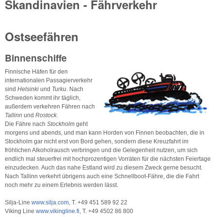
Skandinavien - Fährverkehr
Ostseefähren
Binnenschiffe
Finnische Häfen für den
internationalen Passagierverkehr
sind
Helsinki
und
Turku
. Nach
Schweden kommt ihr täglich,
außerdem verkehren Fähren nach
Tallinn
und
Rostock
.
Die Fähre nach
Stockholm
geht
morgens und abends, und man kann Horden von Finnen beobachten, die in
Stockholm gar nicht erst von Bord gehen, sondern diese Kreuzfahrt im
fröhlichen Alkoholrausch verbringen und die Gelegenheit nutzen, um sich
endlich mal steuerfrei mit hochprozentigen Vorräten für die nächsten Feiertage
einzudecken. Auch das nahe Estland wird zu diesem Zweck gerne besucht.
Nach Tallinn verkehrt übrigens auch eine Schnellboot-Fähre, die die Fahrt
noch mehr zu einem Erlebnis werden lässt.
Silja-Line
www.silja.com
, T. +49 451 589 92 22
Viking Line
www.vikingline.fi
, T. +49 4502 86 800