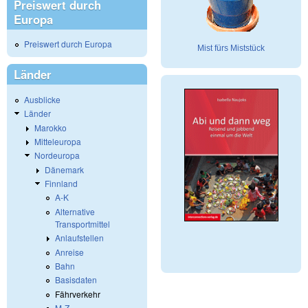
Preiswert durch
Europa
Preiswert durch Europa
Mist fürs Miststück
Länder
Ausblicke
Länder
Marokko
Mitteleuropa
Nordeuropa
Dänemark
Finnland
A-K
Alternative
Transportmittel
Anlaufstellen
Anreise
Bahn
Basisdaten
Fährverkehr
M-Z