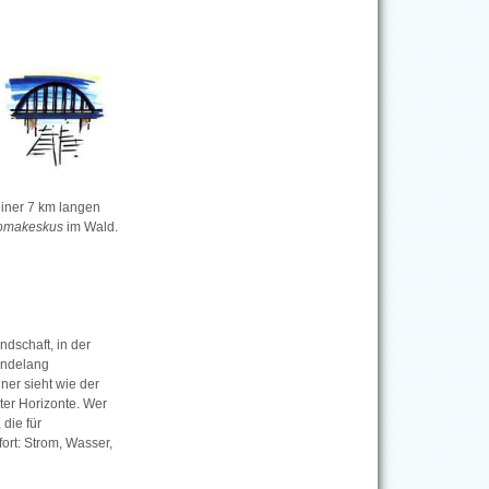
einer 7 km langen
omakeskus
im Wald.
ndschaft, in der
sendelang
ner sieht wie der
ter Horizonte. Wer
 die für
ort: Strom, Wasser,