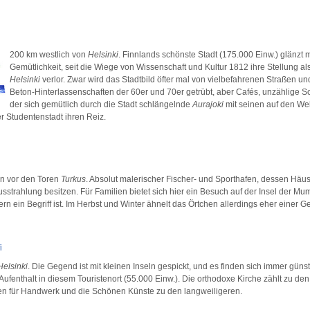
200 km westlich von
Helsinki
. Finnlands schönste Stadt (175.000 Einw.) glänzt mi
Gemütlichkeit, seit die Wiege von Wissenschaft und Kultur 1812 ihre Stellung al
Helsinki
verlor. Zwar wird das Stadtbild öfter mal von vielbefahrenen Straßen u
Beton-Hinterlassenschaften der 60er und 70er getrübt, aber Cafés, unzählige 
der sich gemütlich durch die Stadt schlängelnde
Aurajoki
mit seinen auf den W
r Studentenstadt ihren Reiz.
n vor den Toren
Turkus
. Absolut malerischer Fischer- und Sporthafen, dessen Häuse
strahlung besitzen. Für Familien bietet sich hier ein Besuch auf der Insel der Mumi
rn ein Begriff ist. Im Herbst und Winter ähnelt das Örtchen allerdings eher einer Ge
i
Helsinki
. Die Gegend ist mit kleinen Inseln gespickt, und es finden sich immer güns
ufenthalt in diesem Touristenort (55.000 Einw.). Die orthodoxe Kirche zählt zu den 
en für Handwerk und die Schönen Künste zu den langweiligeren.