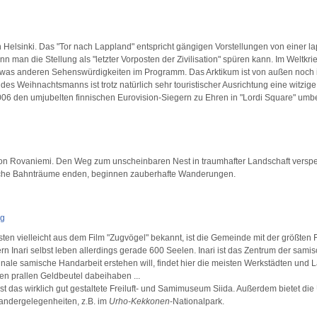
 Helsinki. Das "Tor nach Lappland" entspricht gängigen Vorstellungen von einer l
n man die Stellung als "letzter Vorposten der Zivilisation" spüren kann. Im Weltkrieg 
etwas anderen Sehenswürdigkeiten im Programm. Das Arktikum ist von außen noch i
 des Weihnachtsmanns ist trotz natürlich sehr touristischer Ausrichtung eine witzig
006 den umjubelten finnischen Eurovision-Siegern zu Ehren in "Lordi Square" umb
von Rovaniemi. Den Weg zum unscheinbaren Nest in traumhafter Landschaft versp
sche Bahnträume enden, beginnen zauberhafte Wanderungen.
rg
ten vielleicht aus dem Film "Zugvögel" bekannt, ist die Gemeinde mit der größten 
ern Inari selbst leben allerdings gerade 600 Seelen. Inari ist das Zentrum der sam
inale samische Handarbeit erstehen will, findet hier die meisten Werkstädten und 
nen prallen Geldbeutel dabeihaben ...
st das wirklich gut gestaltete Freiluft- und Samimuseum Siida. Außerdem bietet d
Wandergelegenheiten, z.B. im
Urho-Kekkonen
-Nationalpark.