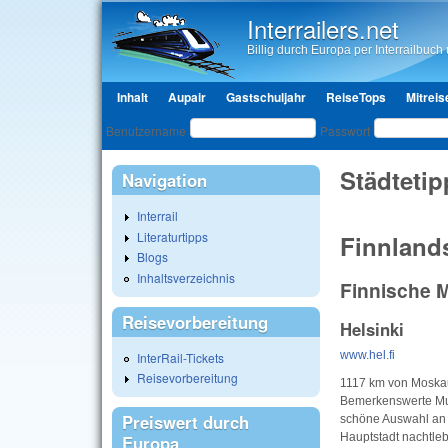
Interrailers.net
Billig durch Europa per Interrailbuch u
Hauptmenü
Inhalt
Aupair
Gastschuljahr
ReiseTops
Mitreis
Benutzeranmeldung
Benutzername
Passwort
Städtetip
Navigation
Interrail
Literaturtipps
Finnland
Blogs
Inhaltsverzeichnis
Finnische 
Reisevorbereitung
Helsinki
www.hel.fi
InterRail-Tickets
Reisevorbereitung
1117 km von Moskau 
Bemerkenswerte Mus
Preiswert durch
schöne Auswahl an K
Hauptstadt nachtle
Europa