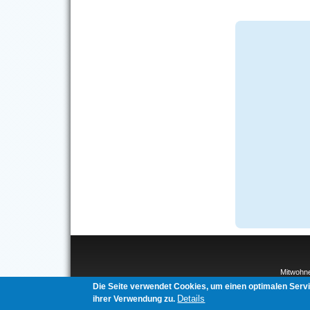
Mitwohn
Interco
Die Seite verwendet Cookies, um einen optimalen Serv
Details
ihrer Verwendung zu.