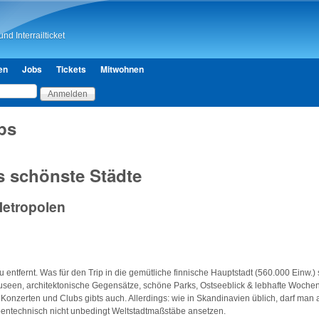
Direkt zum Inhalt
nd Interrailticket
en
Jobs
Tickets
Mitwohnen
ps
s schönste Städte
Metropolen
entfernt. Was für den Trip in die gemütliche finnische Hauptstadt (560.000 Einw.) 
een, architektonische Gegensätze, schöne Parks, Ostseeblick & lebhafte Wochen
onzerten und Clubs gibts auch. Allerdings: wie in Skandinavien üblich, darf man 
bentechnisch nicht unbedingt Weltstadtmaßstäbe ansetzen.