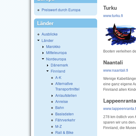
Turku
Preiswert durch Europa
www.turku.fi
Länder
Ausblicke
Länder
Marokko
Booten verleihen de
Mitteleuropa
Nordeuropa
Naantali
Dänemark
www.naantali.fi
Finnland
A-K
Wenige Kabellänge
Alternative
eine ganz eigene Aus
Transportmittel
Finnland allen Kinde
Anlaufstellen
Lappeenranta
Anreise
Bahn
www.lappeenranta.f
Basisdaten
278 km östlich von
Fährverkehr
sparen wir uns den A
M-Z
Finnland, die Muse
Rail & Bike