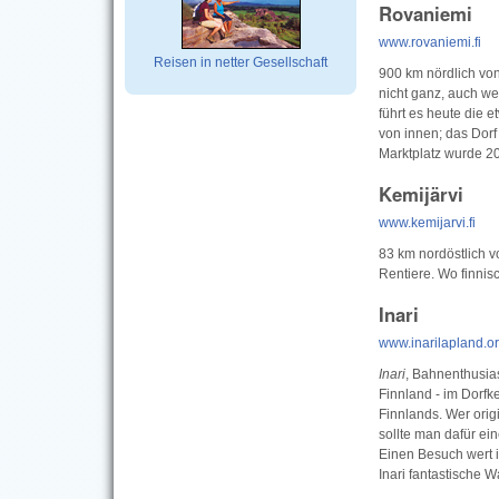
Rovaniemi
www.rovaniemi.fi
Reisen in netter Gesellschaft
900 km nördlich von
nicht ganz, auch wen
führt es heute die 
von innen; das Dorf
Marktplatz wurde 2
Kemijärvi
www.kemijarvi.fi
83 km nordöstlich 
Rentiere. Wo finni
Inari
www.inarilapland.o
Inari
, Bahnenthusias
Finnland - im Dorfk
Finnlands. Wer orig
sollte man dafür ei
Einen Besuch wert i
Inari fantastische 