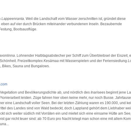
n
Lappeenranta
. Weil die Landschaft vom Wasser zerschnitten ist, gründet diese
.) eben auf vier durch Brücken miteinander verbundenen Inseln. Bezaubernde
Festung, Bootsausflüge.
avonlinna
. Lohnender Halbtagsabstecher per Schiff zum Überbleibsel der Eiszeit, 
Schönheit. Freizeitkomplex
Kesämaa
mit Wasserspielen und der Feriensiedlung
L
, Bikes, Sauna und Bungalows.
d.com
Vegetation und Bevölkerungsdichte ab, und nördlich des
Inari
sees beginnt jene La
ionierarbeit leisten. Züge fahren hier oben keine mehr, nur noch Busse. Jahrtau
her eine Landschaft voller Seen. Bei der letzten Zählung waren es 190.000, und kei
rittel des Landes sind von Wald bedeckt, doch Lappland gehört dem Liebhaber wei
kt sich weiter südlich mit Vorräten ein und mietet sich eine einsame Hütte am See,
t gar nicht teuer sind: ab 70 Euro pro Nacht kriegt man schon eine mit allem Komf
una...