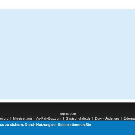
Impressum
en.org
|
Mitreisen.org
|
Au-Pair-Box.com
|
Gastschuljahr.de
|
Down-Under.org
|
Elderpa
nnections-Verlag.de
|
Natur-und-Umwelt.org
|
ReiseTops.com
| Bewerben.com
|
Schen
ice zu sichern. Durch Nutzung der Seiten stimmen Sie