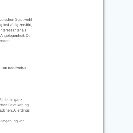
appischen Stadt wohl
fast völlig zerstört,
nteressanter als
e Angelegenheit. Der
enannt.
erren rudelweise
Fläche in ganz
ischen Bevölkerung
Lädchen. Allerdings
ie Umgebung von