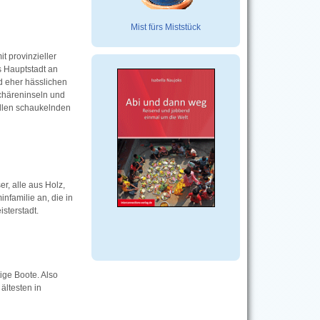
Mist fürs Miststück
t provinzieller
s Hauptstadt an
nd eher hässlichen
Schäreninseln und
ellen schaukelnden
r, alle aus Holz,
nfamilie an, die in
isterstadt.
tige Boote. Also
ältesten in