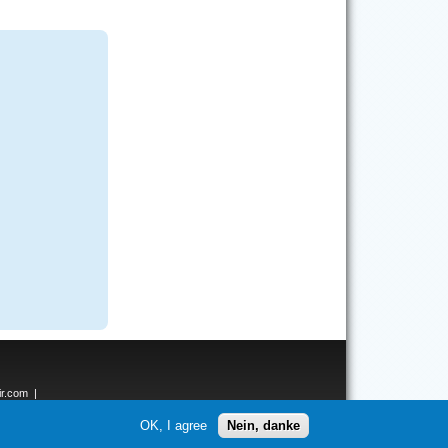
ir.com
|
ken.net
OK, I agree
Nein, danke