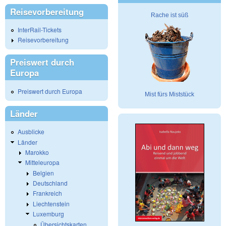
Reisevorbereitung
Rache ist süß
InterRail-Tickets
Reisevorbereitung
Preiswert durch
Europa
Preiswert durch Europa
Mist fürs Miststück
Länder
Ausblicke
Länder
Marokko
Mitteleuropa
Belgien
Deutschland
Frankreich
Liechtenstein
Luxemburg
Übersichtskarten