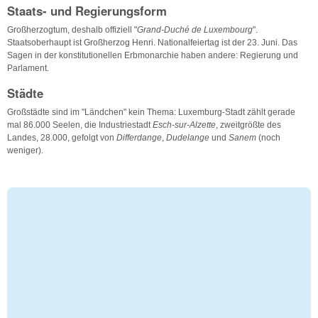
Staats- und Regierungsform
Großherzogtum, deshalb offiziell "
Grand-Duché de Luxembourg
".
Staatsoberhaupt ist Großherzog Henri. Nationalfeiertag ist der 23. Juni. Das
Sagen in der konstitutionellen Erbmonarchie haben andere: Regierung und
Parlament.
Städte
Großstädte sind im "Ländchen" kein Thema: Luxemburg-Stadt zählt gerade
mal 86.000 Seelen, die Industriestadt
Esch-sur-Alzette
, zweitgrößte des
Landes, 28.000, gefolgt von
Differdange
,
Dudelange
und
Sanem
(noch
weniger).