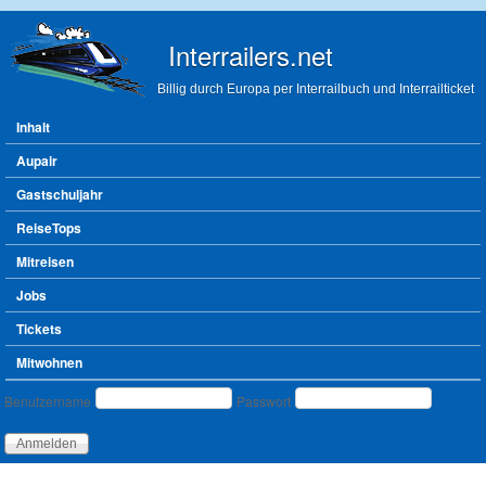
Direkt zum Inhalt
Interrailers.net
Billig durch Europa per Interrailbuch und Interrailticket
Hauptmenü
Inhalt
Aupair
Gastschuljahr
ReiseTops
Mitreisen
Jobs
Tickets
Mitwohnen
Benutzeranmeldung
Benutzername
Passwort