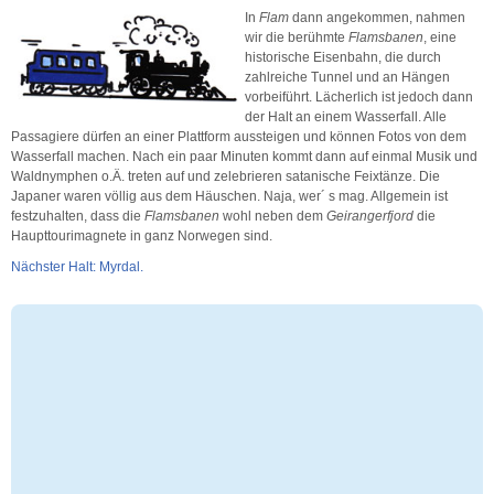
In
Flam
dann angekommen, nahmen
wir die berühmte
Flamsbanen
, eine
historische Eisenbahn, die durch
zahlreiche Tunnel und an Hängen
vorbeiführt. Lächerlich ist jedoch dann
der Halt an einem Wasserfall. Alle
Passagiere dürfen an einer Plattform aussteigen und können Fotos von dem
Wasserfall machen. Nach ein paar Minuten kommt dann auf einmal Musik und
Waldnymphen o.Ä. treten auf und zelebrieren satanische Feixtänze. Die
Japaner waren völlig aus dem Häuschen. Naja, wer´ s mag. Allgemein ist
festzuhalten, dass die
Flamsbanen
wohl neben dem
Geirangerfjord
die
Haupttourimagnete in ganz Norwegen sind.
Nächster Halt: Myrdal.