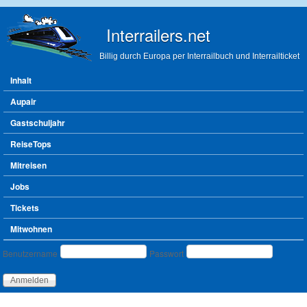
Direkt zum Inhalt
Interrailers.net
Billig durch Europa per Interrailbuch und Interrailticket
Hauptmenü
Inhalt
Aupair
Gastschuljahr
ReiseTops
Mitreisen
Jobs
Tickets
Mitwohnen
Benutzeranmeldung
Benutzername
Passwort