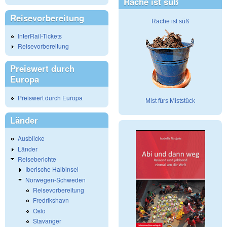
Rache ist süß
Reisevorbereitung
Rache ist süß
InterRail-Tickets
Reisevorbereitung
Preiswert durch
Europa
Preiswert durch Europa
Mist fürs Miststück
Länder
Ausblicke
Länder
Reiseberichte
Iberische Halbinsel
Norwegen-Schweden
Reisevorbereitung
Fredrikshavn
Oslo
Stavanger