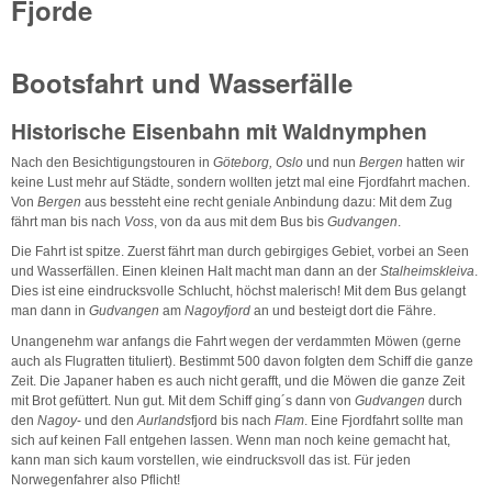
Fjorde
Bootsfahrt und Wasserfälle
Historische Eisenbahn mit Waldnymphen
Nach den Besichtigungstouren in
Göteborg, Oslo
und nun
Bergen
hatten wir
keine Lust mehr auf Städte, sondern wollten jetzt mal eine Fjordfahrt machen.
Von
Bergen
aus bessteht eine recht geniale Anbindung dazu: Mit dem Zug
fährt man bis nach
Voss
, von da aus mit dem Bus bis
Gudvangen
.
Die Fahrt ist spitze. Zuerst fährt man durch gebirgiges Gebiet, vorbei an Seen
und Wasserfällen. Einen kleinen Halt macht man dann an der
Stalheimskleiva
.
Dies ist eine eindrucksvolle Schlucht, höchst malerisch! Mit dem Bus gelangt
man dann in
Gudvangen
am
Nagoyfjord
an und besteigt dort die Fähre.
Unangenehm war anfangs die Fahrt wegen der verdammten Möwen (gerne
auch als Flugratten tituliert). Bestimmt 500 davon folgten dem Schiff die ganze
Zeit. Die Japaner haben es auch nicht gerafft, und die Möwen die ganze Zeit
mit Brot gefüttert. Nun gut. Mit dem Schiff ging´s dann von
Gudvangen
durch
den
Nagoy
- und den
Aurlands
fjord bis nach
Flam
. Eine Fjordfahrt sollte man
sich auf keinen Fall entgehen lassen. Wenn man noch keine gemacht hat,
kann man sich kaum vorstellen, wie eindrucksvoll das ist. Für jeden
Norwegenfahrer also Pflicht!