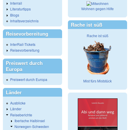
Interrail
Literaturtipps
Wohnen gegen Hilfe
Blogs
Inhaltsverzeichnis
Rache ist süß
Reisevorbereitung
Rache ist süß
InterRail-Tickets
Reisevorbereitung
Preiswert durch
Europa
Preiswert durch Europa
Mist fürs Miststück
Länder
Ausblicke
Länder
Reiseberichte
Iberische Halbinsel
Norwegen-Schweden