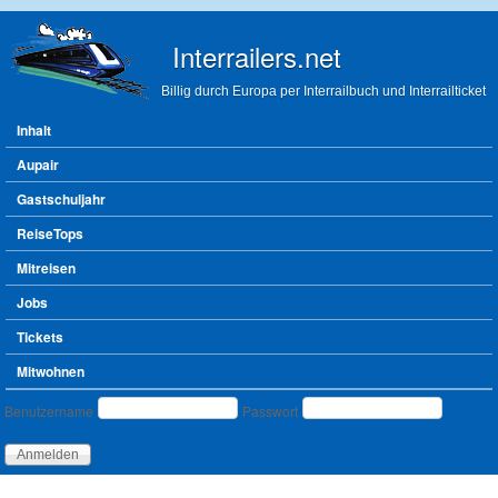
Direkt zum Inhalt
Interrailers.net
Billig durch Europa per Interrailbuch und Interrailticket
Hauptmenü
Inhalt
Aupair
Gastschuljahr
ReiseTops
Mitreisen
Jobs
Tickets
Mitwohnen
Benutzeranmeldung
Benutzername
Passwort