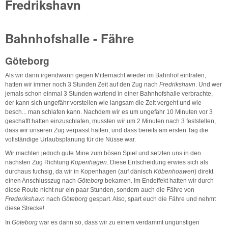
Fredrikshavn
Bahnhofshalle - Fähre
Göteborg
Als wir dann irgendwann gegen Mitternacht wieder im Bahnhof eintrafen,
hatten wir immer noch 3 Stunden Zeit auf den Zug nach
Fredrikshavn
. Und wer
jemals schon einmal 3 Stunden wartend in einer Bahnhofshalle verbrachte,
der kann sich ungefähr vorstellen wie langsam die Zeit vergeht und wie
besch... man schlafen kann. Nachdem wir es um ungefähr 10 Minuten vor 3
geschafft hatten einzuschlafen, mussten wir um 2 Minuten nach 3 feststellen,
dass wir unseren Zug verpasst hatten, und dass bereits am ersten Tag die
vollständige Urlaubsplanung für die Nüsse war.
Wir machten jedoch gute Mine zum bösen Spiel und setzten uns in den
nächsten Zug Richtung
Kopenhagen
. Diese Entscheidung erwies sich als
durchaus fuchsig, da wir in Kopenhagen (auf dänisch
Köbenhoawen
) direkt
einen Anschlusszug nach
Göteborg
bekamen. Im Endeffekt hatten wir durch
diese Route nicht nur ein paar Stunden, sondern auch die Fähre von
Frederikshavn
nach
Göteborg
gespart. Also, spart euch die Fähre und nehmt
diese Strecke!
In
Göteborg
war es dann so, dass wir zu einem verdammt ungünstigen