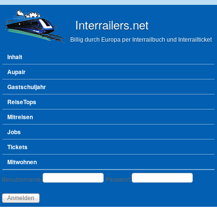
Direkt zum Inhalt
Interrailers.net
Billig durch Europa per Interrailbuch und Interrailticket
Hauptmenü
Inhalt
Aupair
Gastschuljahr
ReiseTops
Mitreisen
Jobs
Tickets
Mitwohnen
Benutzeranmeldung
Benutzername
Passwort