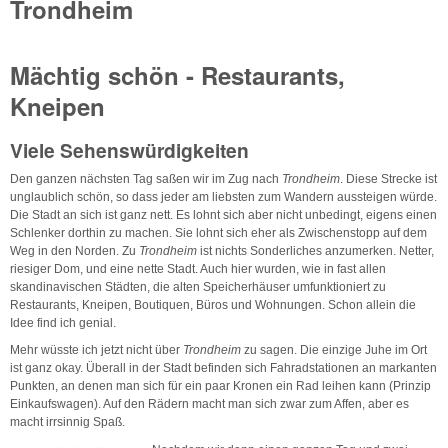
Trondheim
Mächtig schön - Restaurants,
Kneipen
Viele Sehenswürdigkeiten
Den ganzen nächsten Tag saßen wir im Zug nach
Trondheim
. Diese Strecke ist
unglaublich schön, so dass jeder am liebsten zum Wandern aussteigen würde.
Die Stadt an sich ist ganz nett. Es lohnt sich aber nicht unbedingt, eigens einen
Schlenker dorthin zu machen. Sie lohnt sich eher als Zwischenstopp auf dem
Weg in den Norden. Zu
Trondheim
ist nichts Sonderliches anzumerken. Netter,
riesiger Dom, und eine nette Stadt. Auch hier wurden, wie in fast allen
skandinavischen Städten, die alten Speicherhäuser umfunktioniert zu
Restaurants, Kneipen, Boutiquen, Büros und Wohnungen. Schon allein die
Idee find ich genial.
Mehr wüsste ich jetzt nicht über
Trondheim
zu sagen. Die einzige Juhe im Ort
ist ganz okay. Überall in der Stadt befinden sich Fahradstationen an markanten
Punkten, an denen man sich für ein paar Kronen ein Rad leihen kann (Prinzip
Einkaufswagen). Auf den Rädern macht man sich zwar zum Affen, aber es
macht irrsinnig Spaß.