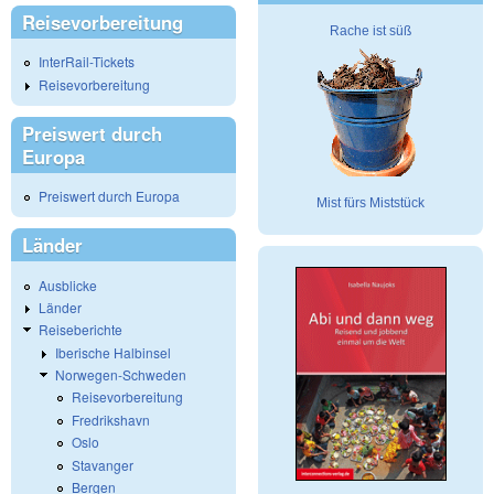
Reisevorbereitung
Rache ist süß
InterRail-Tickets
Reisevorbereitung
Preiswert durch
Europa
Preiswert durch Europa
Mist fürs Miststück
Länder
Ausblicke
Länder
Reiseberichte
Iberische Halbinsel
Norwegen-Schweden
Reisevorbereitung
Fredrikshavn
Oslo
Stavanger
Bergen