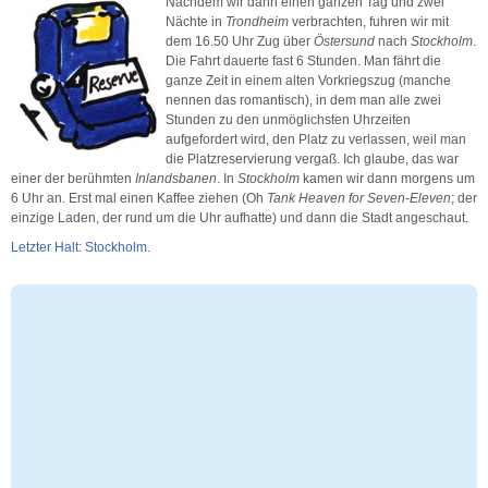
Nachdem wir dann einen ganzen Tag und zwei
Nächte in
Trondheim
verbrachten, fuhren wir mit
dem 16.50 Uhr Zug über
Östersund
nach
Stockholm
.
Die Fahrt dauerte fast 6 Stunden. Man fährt die
ganze Zeit in einem alten Vorkriegszug (manche
nennen das romantisch), in dem man alle zwei
Stunden zu den unmöglichsten Uhrzeiten
aufgefordert wird, den Platz zu verlassen, weil man
die Platzreservierung vergaß. Ich glaube, das war
einer der berühmten
Inlandsbanen
. In
Stockholm
kamen wir dann morgens um
6 Uhr an. Erst mal einen Kaffee ziehen (Oh
Tank Heaven for Seven-Eleven
; der
einzige Laden, der rund um die Uhr aufhatte) und dann die Stadt angeschaut.
Letzter Halt: Stockholm.