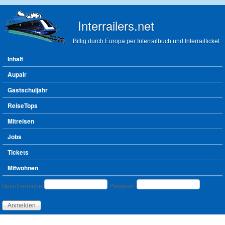
Direkt zum Inhalt
Interrailers.net
Billig durch Europa per Interrailbuch und Interrailticket
Hauptmenü
Inhalt
Aupair
Gastschuljahr
ReiseTops
Mitreisen
Jobs
Tickets
Mitwohnen
Benutzeranmeldung
Benutzername
Passwort