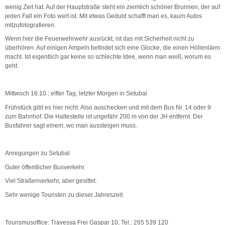
wenig Zeit hat. Auf der Hauptstraße steht ein ziemlich schöner Brunnen, der auf
jeden Fall ein Foto wert ist. Mit etwas Geduld schafft man es, kaum Autos
mitzufotografieren.
Wenn hier die Feuerwehrwehr ausrückt, ist das mit Sicherheit nicht zu
überhören. Auf einigen Ampeln befindet sich eine Glocke, die einen Höllenlärm
macht. Ist eigentlich gar keine so schlechte Idee, wenn man weiß, worum es
geht.
Mittwoch 16.10.; elfter Tag; letzter Morgen in Setubal
Frühstück gibt es hier nicht. Also auschecken und mit dem Bus Nr. 14 oder 9
zum Bahnhof. Die Haltestelle ist ungefähr 200 m von der JH entfernt. Der
Busfahrer sagt einem, wo man aussteigen muss.
Anregungen zu Setubal
Guter öffentlicher Busverkehr.
Viel Straßenverkehr, aber gesittet.
Sehr wenige Touristen zu dieser Jahreszeit.
Tourismusoffice: Travessa Frei Gaspar 10, Tel.: 265 539 120