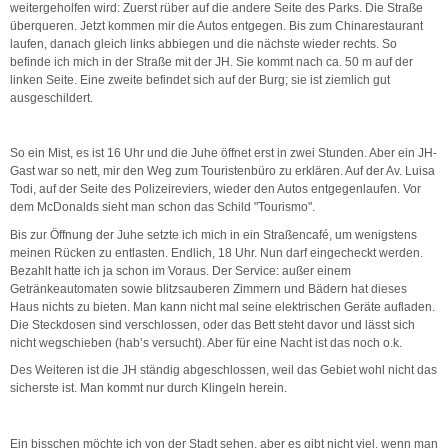
weitergeholfen wird: Zuerst rüber auf die andere Seite des Parks. Die Straße
überqueren. Jetzt kommen mir die Autos entgegen. Bis zum Chinarestaurant
laufen, danach gleich links abbiegen und die nächste wieder rechts. So
befinde ich mich in der Straße mit der JH. Sie kommt nach ca. 50 m auf der
linken Seite. Eine zweite befindet sich auf der Burg; sie ist ziemlich gut
ausgeschildert.
So ein Mist, es ist 16 Uhr und die Juhe öffnet erst in zwei Stunden. Aber ein JH-
Gast war so nett, mir den Weg zum Touristenbüro zu erklären. Auf der Av. Luisa
Todi, auf der Seite des Polizeireviers, wieder den Autos entgegenlaufen. Vor
dem McDonalds sieht man schon das Schild "Tourismo".
Bis zur Öffnung der Juhe setzte ich mich in ein Straßencafé, um wenigstens
meinen Rücken zu entlasten. Endlich, 18 Uhr. Nun darf eingecheckt werden.
Bezahlt hatte ich ja schon im Voraus. Der Service: außer einem
Getränkeautomaten sowie blitzsauberen Zimmern und Bädern hat dieses
Haus nichts zu bieten. Man kann nicht mal seine elektrischen Geräte aufladen.
Die Steckdosen sind verschlossen, oder das Bett steht davor und lässt sich
nicht wegschieben (hab’s versucht). Aber für eine Nacht ist das noch o.k.
Des Weiteren ist die JH ständig abgeschlossen, weil das Gebiet wohl nicht das
sicherste ist. Man kommt nur durch Klingeln herein.
Ein bisschen möchte ich von der Stadt sehen, aber es gibt nicht viel, wenn man