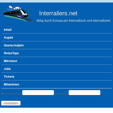
Direkt zum Inhalt
Interrailers.net
Billig durch Europa per Interrailbuch und Interrailticket
Hauptmenü
Inhalt
Aupair
Gastschuljahr
ReiseTops
Mitreisen
Jobs
Tickets
Mitwohnen
Benutzeranmeldung
Benutzername
Passwort