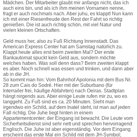
Mädchen. Der Mitarbeiter glaubt mir anfangs nicht, das ich
auch eins bin, und als ich ihm meinen Vornamen nenne,
fragt er auch nochmals nach. Aber juhu, es klappt! Nun kann
ich mit einer Riesenfreude den Rest der Fahrt so richtig
genießen. Die ist auch richtig schön, mit viel Natur und
vielen kleinen Ortschaften.
Geld muss her, also zu Fuß Richtung Innenstadt. Das
American Express Center hat am Samstag natürlich zu.
Klappt heute alles erst beim zweiten Mal? Der erste
Bankautomat spuckt kein Geld aus, sondern möchte
welches haben. Was soll denn dass? Beim zweiten klappt
es aber. Noch schnell was essen und trinken, und dann aber
ab in die JH.
So kommt man hin: Vom Bahnhof Apolonia mit dem Bus Nr.
28 zum Cais do Sodré. Hier mit der Suburbano (für
Interrailer frei, häufige Abfahrten) nach Oeiras. Stadtplan
hängt nirgends aus. Aber einige Leute rufen mir zu, wo es
langgeht. Zu Fuß sind es ca. 20 Minuten. Sieht man
irgendwo ein Schild, auf dem Inatel steht, ist man auf jeden
Fall richtig. Die Juhe liegt hinten in einem
Appartementcenter; der Eingang ist bewacht. Die Leute vom
Sicherheitsdienst sind sehr nett und sprechen hervorragend
Englisch. Die Juhe ist aber eigenständig. Vor dem Eingang
erscheint das erste Mal ein Schild mit dem JH-Symbol;