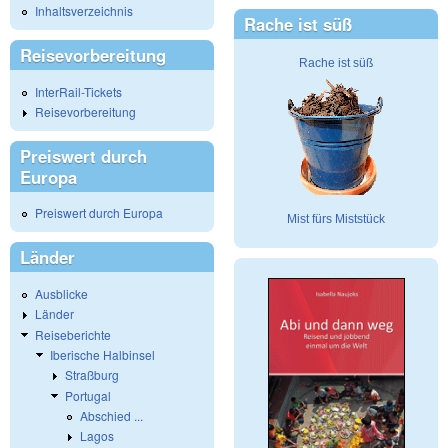
Inhaltsverzeichnis
Rache ist süß
Reisevorbereitung
Rache ist süß
InterRail-Tickets
Reisevorbereitung
Preiswert durch
Europa
Preiswert durch Europa
Mist fürs Miststück
Länder
Ausblicke
Länder
Reiseberichte
Iberische Halbinsel
Straßburg
Portugal
Abschied ...
Lagos