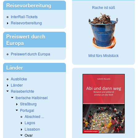
Reisevorbereitung
Rache ist süß
InterRail-Tickets
Reisevorbereitung
Preiswert durch
Europa
Preiswert durch Europa
Mist fürs Miststück
Länder
Ausblicke
Länder
Reiseberichte
Iberische Halbinsel
Straßburg
Portugal
Abschied ...
Lagos
Lissabon
Ovar