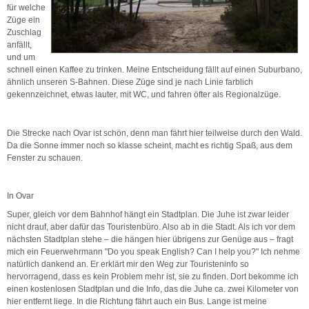
für welche
Züge ein
Zuschlag
anfällt,
und um
schnell einen Kaffee zu trinken. Meine Entscheidung fällt auf einen Suburbano,
ähnlich unseren S-Bahnen. Diese Züge sind je nach Linie farblich
gekennzeichnet, etwas lauter, mit WC, und fahren öfter als Regionalzüge.
Die Strecke nach Ovar ist schön, denn man fährt hier teilweise durch den Wald.
Da die Sonne immer noch so klasse scheint, macht es richtig Spaß, aus dem
Fenster zu schauen.
In Ovar
Super, gleich vor dem Bahnhof hängt ein Stadtplan. Die Juhe ist zwar leider
nicht drauf, aber dafür das Touristenbüro. Also ab in die Stadt. Als ich vor dem
nächsten Stadtplan stehe – die hängen hier übrigens zur Genüge aus – fragt
mich ein Feuerwehrmann "Do you speak English? Can I help you?" Ich nehme
natürlich dankend an. Er erklärt mir den Weg zur Touristeninfo so
hervorragend, dass es kein Problem mehr ist, sie zu finden. Dort bekomme ich
einen kostenlosen Stadtplan und die Info, das die Juhe ca. zwei Kilometer von
hier entfernt liege. In die Richtung fährt auch ein Bus. Lange ist meine