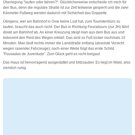
Überlegung "laufen oder fahren?". Glücklicherweise entscheide ich mich für
den Bus, denn die reguläre Straße ist zur Zeit teilweise gesperrt und die zwei
Kilometer Fußweg werden dadurch mit Sicherheit das Doppelte.
Übrigens, wer am Bahnhof in Ovar keine Lust hat, zum Touristenbüro zu
laufen, braucht das auch nicht. Der Bus in Richtung Fouradouro (zur JH) fährt
direkt am Bahnhof ab. An einer Kreuzung steigt man aus dem Bus aus und
bekommt den Rest des Weges erklärt. Das sind zu Fuß locker nochmals 15
Minuten. Man läuft rechts immer die Landstraße entlang (absolute Vorsicht
wegen rasender Fahrzeuge); nach einer Weile folgt das erste Schild
"Pousadas de Juventude". Zum Glück geht es nicht bergauf.
Das Haus ist hervorragend ausgestattet und blitzsauber. Es liegt im Wald, also
ziemlich ruhig.