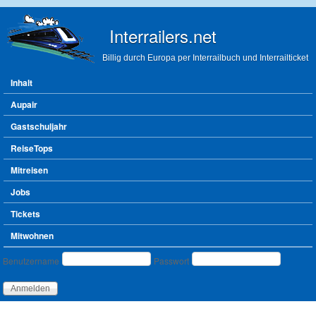
Direkt zum Inhalt
Interrailers.net
Billig durch Europa per Interrailbuch und Interrailticket
Hauptmenü
Inhalt
Aupair
Gastschuljahr
ReiseTops
Mitreisen
Jobs
Tickets
Mitwohnen
Benutzeranmeldung
Benutzername
Passwort