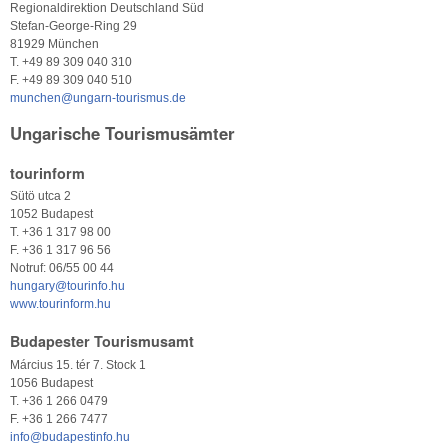
Regionaldirektion Deutschland Süd
Stefan-George-Ring 29
81929 München
T. +49 89 309 040 310
F. +49 89 309 040 510
munchen@ungarn-tourismus.de
Ungarische Tourismusämter
tourinform
Sütö utca 2
1052 Budapest
T. +36 1 317 98 00
F. +36 1 317 96 56
Notruf: 06/55 00 44
hungary@tourinfo.hu
www.tourinform.hu
Budapester Tourismusamt
Március 15. tér 7. Stock 1
1056 Budapest
T. +36 1 266 0479
F. +36 1 266 7477
info@budapestinfo.hu