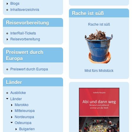
Blogs
Inhaltsverzeichnis
Rache ist süß
Reisevorbereitung
Rache ist süß
InterRail-Tickets
Reisevorbereitung
Preiswert durch
Europa
Preiswert durch Europa
Mist fürs Miststück
Länder
Ausblicke
Länder
Marokko
Mitteleuropa
Nordeuropa
Osteuropa
Bulgarien