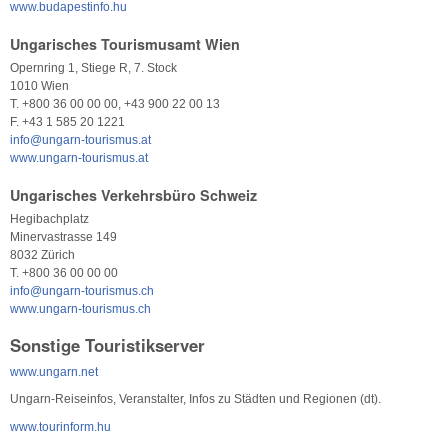
www.budapestinfo.hu
Ungarisches Tourismusamt Wien
Opernring 1, Stiege R, 7. Stock
1010 Wien
T. +800 36 00 00 00, +43 900 22 00 13
F. +43 1 585 20 1221
info@ungarn-tourismus.at
www.ungarn-tourismus.at
Ungarisches Verkehrsbüro Schweiz
Hegibachplatz
Minervastrasse 149
8032 Zürich
T. +800 36 00 00 00
info@ungarn-tourismus.ch
www.ungarn-tourismus.ch
Sonstige Touristikserver
www.ungarn.net
Ungarn-Reiseinfos, Veranstalter, Infos zu Städten und Regionen (dt).
www.tourinform.hu