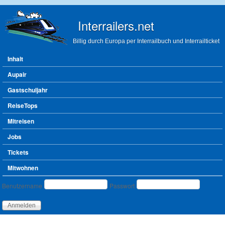
Direkt zum Inhalt
Interrailers.net
Billig durch Europa per Interrailbuch und Interrailticket
Hauptmenü
Inhalt
Aupair
Gastschuljahr
ReiseTops
Mitreisen
Jobs
Tickets
Mitwohnen
Benutzeranmeldung
Benutzername
Passwort