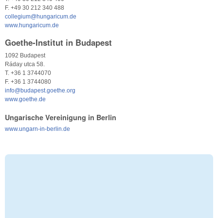
F. +49 30 212 340 488
collegium@hungaricum.de
www.hungaricum.de
Goethe-Institut in Budapest
1092 Budapest
Ráday utca 58.
T. +36 1 3744070
F. +36 1 3744080
info@budapest.goethe.org
www.goethe.de
Ungarische Vereinigung in Berlin
www.ungarn-in-berlin.de