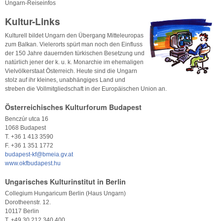
Ungarn-Reiseinfos
Kultur-Links
Kulturell bildet Ungarn den Übergang Mitteleuropas
zum Balkan. Vielerorts spürt man noch den Einfluss
der 150 Jahre dauernden türkischen Besetzung und
natürlich jener der k. u. k. Monarchie im ehemaligen
Vielvölkerstaat Österreich. Heute sind die Ungarn
stolz auf ihr kleines, unabhängiges Land und
streben die Vollmitgliedschaft in der Europäischen Union an.
Österreichisches Kulturforum Budapest
Benczúr utca 16
1068 Budapest
T. +36 1 413 3590
F. +36 1 351 1772
budapest-kf@bmeia.gv.at
www.okfbudapest.hu
Ungarisches Kulturinstitut in Berlin
Collegium Hungaricum Berlin (Haus Ungarn)
Dorotheenstr. 12.
10117 Berlin
T. +49 30 212 340 400