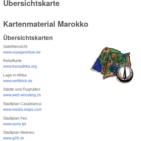
Übersichtskarte
Kartenmaterial Marokko
Übersichtskarten
Satellitensicht:
www.voyagevirtuel.de
Reliefkarte:
www.transafrika.org
Lage in Afrika:
www.weltblick.de
Städte und Flughäfen:
www.web.whosting.ch
Stadtplan Casablanca:
www.media.maps.com
Stadtplan Fes:
www.aune.lpl
Stadtplan Meknes:
www.g26.ch