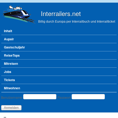
Direkt zum Inhalt
Interrailers.net
Billig durch Europa per Interrailbuch und Interrailticket
Hauptmenü
Inhalt
Aupair
Gastschuljahr
ReiseTops
Mitreisen
Jobs
Tickets
Mitwohnen
Benutzeranmeldung
Benutzername
Passwort