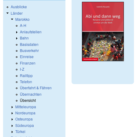
Ausblicke
Länder
Marokko
A-H
Anlaufstellen
Bahn
Basisdaten
Busverkehr
Einreise
Finanzen
I-Z
Railtipp
Telefon
Überfahrt & Fähren
Übernachten
Übersicht
Mitteleuropa
Nordeuropa
Osteuropa
Südeuropa
Türkei