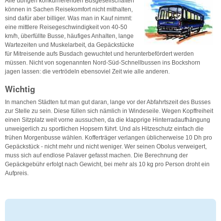
Alle übrigen konkurrierenden Busgesellschaften
können in Sachen Reisekomfort nicht mithalten,
sind dafür aber billiger. Was man in Kauf nimmt:
eine mittlere Reisegeschwindigkeit von 40-50
km/h, überfüllte Busse, häufiges Anhalten, lange
Wartezeiten und Muskelarbeit, da Gepäckstücke
für Mitreisende aufs Busdach gewuchtet und herunterbefördert werden
müssen. Nicht von sogenannten Nord-Süd-Schnellbussen ins Bockshorn
jagen lassen: die vertrödeln ebensoviel Zeit wie alle anderen.
Wichtig
In manchen Städten tut man gut daran, lange vor der Abfahrtszeit des Busses
zur Stelle zu sein. Diese füllen sich nämlich in Windeseile. Wegen Kopffreiheit
einen Sitzplatz weit vorne aussuchen, da die klapprige Hinterradaufhängung
unweigerlich zu sportlichen Hopsern führt. Und als Hitzeschutz einfach die
frühen Morgenbusse wählen. Kofferträger verlangen üblicherweise 10 Dh pro
Gepäckstück - nicht mehr und nicht weniger. Wer seinen Obolus verweigert,
muss sich auf endlose Palaver gefasst machen. Die Berechnung der
Gepäckgebühr erfolgt nach Gewicht, bei mehr als 10 kg pro Person droht ein
Aufpreis.