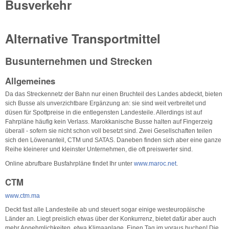
Busverkehr
Alternative Transportmittel
Busunternehmen und Strecken
Allgemeines
Da das Streckennetz der Bahn nur einen Bruchteil des Landes abdeckt, bieten
sich Busse als unverzichtbare Ergänzung an: sie sind weit verbreitet und
düsen für Spottpreise in die entlegensten Landesteile. Allerdings ist auf
Fahrpläne häufig kein Verlass. Marokkanische Busse halten auf Fingerzeig
überall - sofern sie nicht schon voll besetzt sind. Zwei Gesellschaften teilen
sich den Löwenanteil, CTM und SATAS. Daneben finden sich aber eine ganze
Reihe kleinerer und kleinster Unternehmen, die oft preiswerter sind.
Online abrufbare Busfahrpläne findet Ihr unter
www.maroc.net
.
CTM
www.ctm.ma
Deckt fast alle Landesteile ab und steuert sogar einige westeuropäische
Länder an. Liegt preislich etwas über der Konkurrenz, bietet dafür aber auch
mehr Annehmlichkeiten, etwa Klimaanlage. Einen Tag im voraus buchen! Die