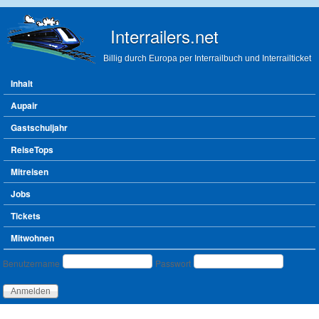
Direkt zum Inhalt
Interrailers.net
Billig durch Europa per Interrailbuch und Interrailticket
Hauptmenü
Inhalt
Aupair
Gastschuljahr
ReiseTops
Mitreisen
Jobs
Tickets
Mitwohnen
Benutzeranmeldung
Benutzername
Passwort