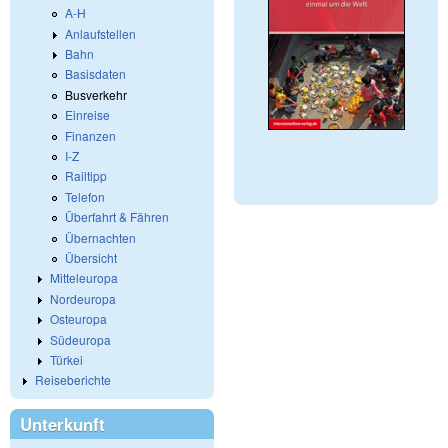
A-H
Anlaufstellen
Bahn
Basisdaten
Busverkehr
Einreise
Finanzen
I-Z
Railtipp
Telefon
Überfahrt & Fähren
Übernachten
Übersicht
Mitteleuropa
Nordeuropa
Osteuropa
Südeuropa
Türkei
Reiseberichte
Unterkunft