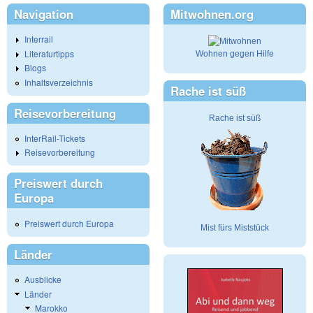
Navigation
Mitwohnen.org
Interrail
Literaturtipps
Wohnen gegen Hilfe
Blogs
Inhaltsverzeichnis
Rache ist süß
Reisevorbereitung
Rache ist süß
InterRail-Tickets
Reisevorbereitung
Preiswert durch
Europa
Preiswert durch Europa
Mist fürs Miststück
Länder
Ausblicke
Länder
Marokko