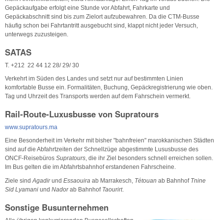
Gepäckaufgabe erfolgt eine Stunde vor Abfahrt, Fahrkarte und
Gepäckabschnitt sind bis zum Zielort aufzubewahren. Da die CTM-Busse
häufig schon bei Fahrtantritt ausgebucht sind, klappt nicht jeder Versuch,
unterwegs zuzusteigen.
SATAS
T. +212 22 44 12 28/ 29/ 30
Verkehrt im Süden des Landes und setzt nur auf bestimmten Linien
komfortable Busse ein. Formalitäten, Buchung, Gepäckregistrierung wie oben.
Tag und Uhrzeit des Transports werden auf dem Fahrschein vermerkt.
Rail-Route-Luxusbusse von Supratours
www.supratours.ma
Eine Besonderheit im Verkehr mit bisher "bahnfreien" marokkanischen Städten
sind auf die Abfahrtzeiten der Schnellzüge abgestimmte Lususbusse des
ONCF-Reisebüros
Supratours
, die ihr Ziel besonders schnell erreichen sollen.
Im Bus gelten die im Abfahrtsbahnhof erstandenen Fahrscheine.
Ziele sind
Agadir
und
Essaouira
ab Marrakesch,
Tétouan
ab Bahnhof
Tnine
Sid Lyamani
und
Nador
ab Bahnhof
Taourirt
.
Sonstige Busunternehmen