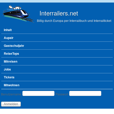
Direkt zum Inhalt
Interrailers.net
Billig durch Europa per Interrailbuch und Interrailticket
Hauptmenü
Inhalt
Aupair
Gastschuljahr
ReiseTops
Mitreisen
Jobs
Tickets
Mitwohnen
Benutzeranmeldung
Benutzername
Passwort