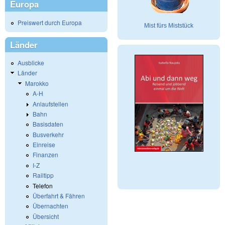
Europa
Preiswert durch Europa
Mist fürs Miststück
Länder
Ausblicke
Länder
Marokko
A-H
Anlaufstellen
Bahn
Basisdaten
Busverkehr
Einreise
Finanzen
I-Z
Railtipp
Telefon
Überfahrt & Fähren
Übernachten
Übersicht