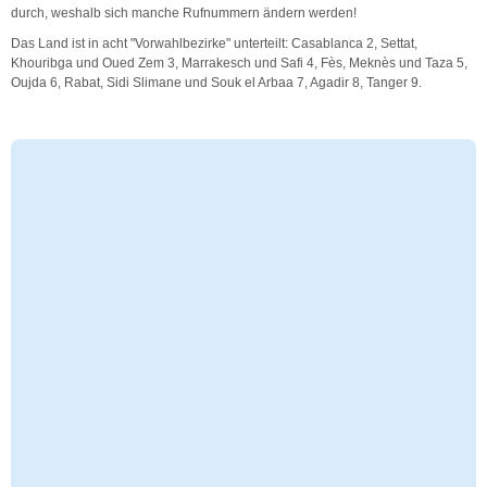
durch, weshalb sich manche Rufnummern ändern werden!
Das Land ist in acht "Vorwahlbezirke" unterteilt: Casablanca 2, Settat,
Khouribga und Oued Zem 3, Marrakesch und Safi 4, Fès, Meknès und Taza 5,
Oujda 6, Rabat, Sidi Slimane und Souk el Arbaa 7, Agadir 8, Tanger 9.