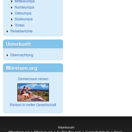
Mitteleuropa
Nordeuropa
Osteuropa
Südeuropa
Türkei
Reiseberichte
Unterkunft
Übernachtung
Mitreisen.org
Gemeinsam reisen
Reisen in netter Gesellschaft
Impressum
Mitwohnen.org
|
Mitreisen.org
|
Au-Pair-Box.com
|
Gastschuljahr.de
|
Down-