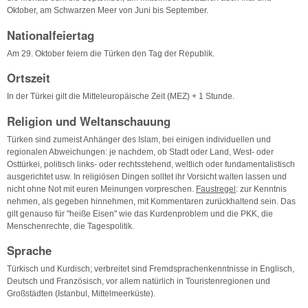
Oktober, am Schwarzen Meer von Juni bis September.
Nationalfeiertag
Am 29. Oktober feiern die Türken den Tag der Republik.
Ortszeit
In der Türkei gilt die Mitteleuropäische Zeit (MEZ) + 1 Stunde.
Religion und Weltanschauung
Türken sind zumeist Anhänger des Islam, bei einigen individuellen und
regionalen Abweichungen: je nachdem, ob Stadt oder Land, West- oder
Osttürkei, politisch links- oder rechtsstehend, weltlich oder fundamentalistisch
ausgerichtet usw. In religiösen Dingen solltet ihr Vorsicht walten lassen und
nicht ohne Not mit euren Meinungen vorpreschen.
Faustregel
: zur Kenntnis
nehmen, als gegeben hinnehmen, mit Kommentaren zurückhaltend sein. Das
gilt genauso für "heiße Eisen" wie das Kurdenproblem und die PKK, die
Menschenrechte, die Tagespolitik.
Sprache
Türkisch und Kurdisch; verbreitet sind Fremdsprachenkenntnisse in Englisch,
Deutsch und Französisch, vor allem natürlich in Touristenregionen und
Großstädten (Istanbul, Mittelmeerküste).