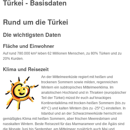
Türkei - Basisdaten
Rund um die Türkei
Die wichtigsten Daten
Fläche und Einwohner
Auf rund 780.000 km² leben 62 Millionen Menschen, zu 80% Türken und zu
20% Kurden.
Klima und Reisezeit
An der Mittelmeerküste regiert mit heißen und
trockenen Sommern sowie milden, regenreichen
Wintern ein subtropisches Mittelmeerklima. Im
anatolischen Hochland und in
Thrakien
(europäischer
Teil der Türkei) müsst ihr euch auf knackiges
Kontinentalklima mit trocken-heißen Sommern (bis zu
40º C) und kalten Wintern (bis zu -25º C) einstellen. In
Istanbul und an der Schwarzmeerküste herrscht ein
gemäßigtes Klima mit heißen Sommern, aber frischen Meeresbrisen und
nasskalten Wintern. Beste Reisezeit für das Marmarameer und die Ägäis sind
die Monate Juni bis September, am Mittelmeer zusätzlich auch Mai und