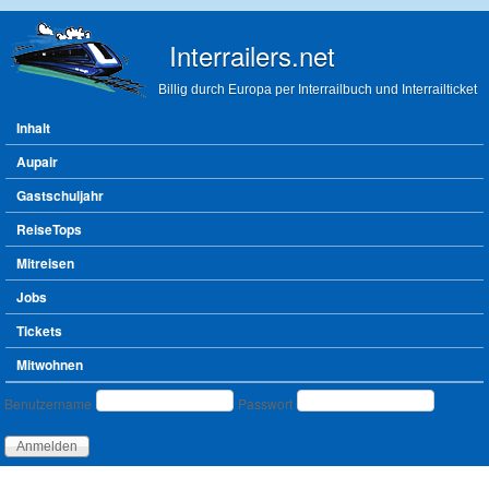
Direkt zum Inhalt
Interrailers.net
Billig durch Europa per Interrailbuch und Interrailticket
Hauptmenü
Inhalt
Aupair
Gastschuljahr
ReiseTops
Mitreisen
Jobs
Tickets
Mitwohnen
Benutzeranmeldung
Benutzername
Passwort