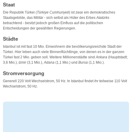
Staat
Die Republik Türkei (
Türkiye Cumhuriyeti
) ist zwar ein demokratisches
Staatsgebilde, das Militär - sich selbst als Hüter des Erbes
Atatürks
betrachtend - besitzt jedoch großen Einfluss auf die politischen
Entscheidungen der gewählten Regierungen.
Städte
Istanbul ist mit fast 10 Mio. Einwohnern die bevölkerungsreichste Stadt der
Türkei. Hier leben auch viele Binnenflüchtlinge, von denen es in der ganzen
Türkei fast 2 Mio. geben soll. Weitere Millionenstädte sind
Ankara
(Hauptstadt;
3,6 Mio.),
Izmir
(3,1 Mio.),
Adana
(1,1 Mio.) und
Bursa
(1,1 Mio.).
Stromversorgung
Generell 220 Volt Wechselstrom, 50 Hz. In Istanbul findet ihr teilweise 110 Volt
Wechselstrom, 50 Hz.