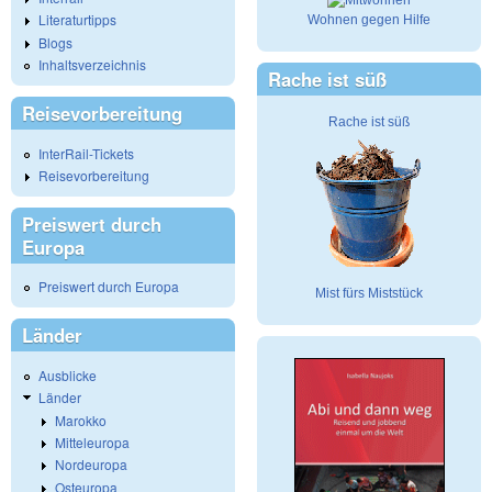
Literaturtipps
Wohnen gegen Hilfe
Blogs
Inhaltsverzeichnis
Rache ist süß
Reisevorbereitung
Rache ist süß
InterRail-Tickets
Reisevorbereitung
Preiswert durch
Europa
Preiswert durch Europa
Mist fürs Miststück
Länder
Ausblicke
Länder
Marokko
Mitteleuropa
Nordeuropa
Osteuropa