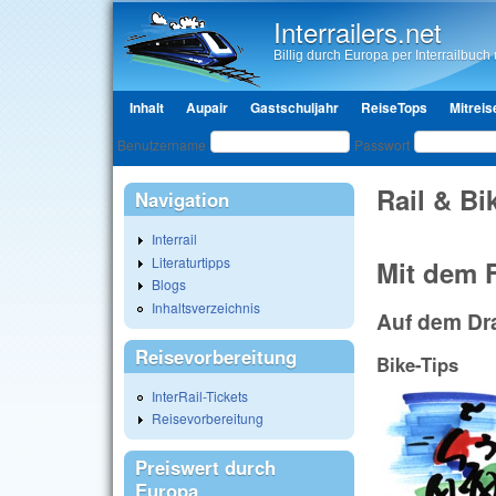
Interrailers.net
Billig durch Europa per Interrailbuch u
Hauptmenü
Inhalt
Aupair
Gastschuljahr
ReiseTops
Mitreis
Benutzeranmeldung
Benutzername
Passwort
Rail & Bi
Navigation
Interrail
Literaturtipps
Mit dem F
Blogs
Inhaltsverzeichnis
Auf dem Dra
Reisevorbereitung
Bike-Tips
InterRail-Tickets
Reisevorbereitung
Preiswert durch
Europa