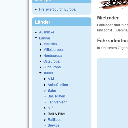
Preiswert durch Europa
Mieträder
Länder
Fahrräder sind in d
und stinkt ... Demn
Ausblicke
Länder
Fahrradmitn
Marokko
In türkischen Zügen
Mitteleuropa
Nordeuropa
Osteuropa
Südeuropa
Türkei
A-M
Anlaufstellen
Bahn
Basisdaten
Fährverkehr
N-Z
Rail & Bike
Railtipps
Service