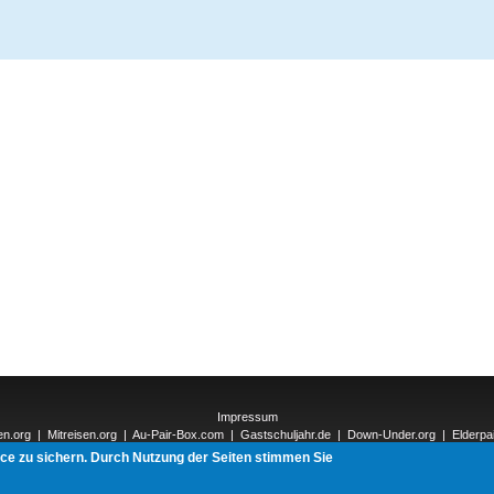
Impressum
en.org
|
Mitreisen.org
|
Au-Pair-Box.com
|
Gastschuljahr.de
|
Down-Under.org
|
Elderpa
nnections-Verlag.de
|
Natur-und-Umwelt.org
|
ReiseTops.com
| Bewerben.com
|
Schen
ice zu sichern. Durch Nutzung der Seiten stimmen Sie