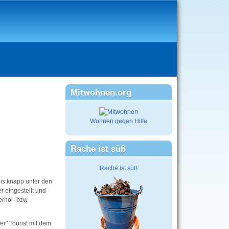
Mitwohnen.org
Wohnen gegen Hilfe
Rache ist süß
Rache ist süß
bis knapp unter den
r eingestellt und
rhol- bzw.
er" Tourist mit dem