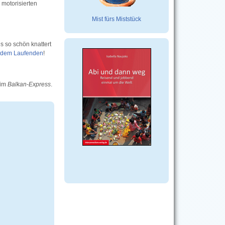
 motorisierten
Mist fürs Miststück
s so schön knattert
f dem Laufenden
!
 im
Balkan-Express
.