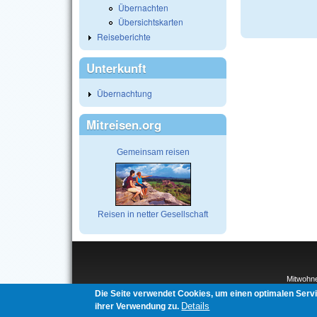
Übernachten
Übersichtskarten
Reiseberichte
Unterkunft
Übernachtung
Mitreisen.org
Gemeinsam reisen
Reisen in netter Gesellschaft
Mitwohn
Interco
Die Seite verwendet Cookies, um einen optimalen Serv
Details
ihrer Verwendung zu.