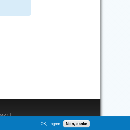
ir.com
|
ken.net
OK, I agree
Nein, danke