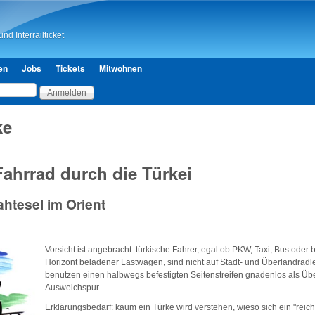
Direkt zum Inhalt
nd Interrailticket
en
Jobs
Tickets
Mitwohnen
ke
ahrrad durch die Türkei
htesel im Orient
Vorsicht ist angebracht: türkische Fahrer, egal ob PKW, Taxi, Bus oder 
Horizont beladener Lastwagen, sind nicht auf Stadt- und Überlandradle
benutzen einen halbwegs befestigten Seitenstreifen gnadenlos als Übe
Ausweichspur.
Erklärungsbedarf: kaum ein Türke wird verstehen, wieso sich ein "reich