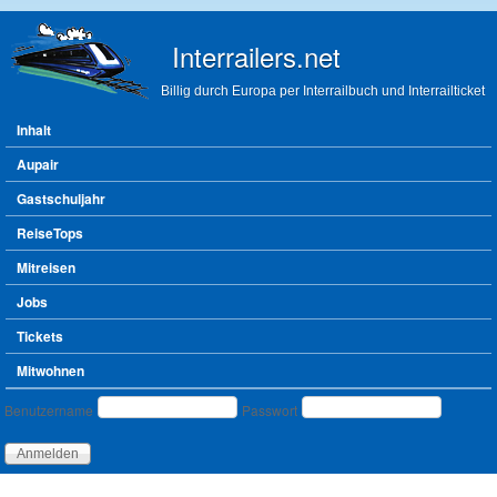
Direkt zum Inhalt
Interrailers.net
Billig durch Europa per Interrailbuch und Interrailticket
Hauptmenü
Inhalt
Aupair
Gastschuljahr
ReiseTops
Mitreisen
Jobs
Tickets
Mitwohnen
Benutzeranmeldung
Benutzername
Passwort