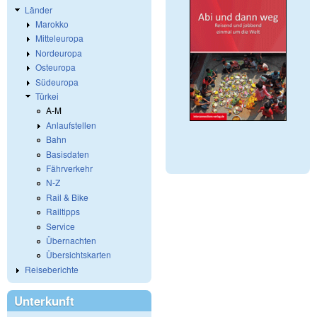
Länder
Marokko
Mitteleuropa
Nordeuropa
Osteuropa
Südeuropa
Türkei
A-M
Anlaufstellen
Bahn
Basisdaten
Fährverkehr
N-Z
Rail & Bike
Railtipps
Service
Übernachten
Übersichtskarten
Reiseberichte
Unterkunft