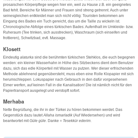
prosaischen Körperpflege wegen hier ein, weil zu Hause z.B. ein geeignetes
Bad fehlt. Bereiche für Männer und Frauen sind streng getrennt. Auch unter
seinesgleichen entkleidet man sich nicht völlig: Touristen bekommen am
Eingang des Bades ein Tuch gereicht, das um die Taille zu wickeln ist.
Chronologische Abfolge eines türkischen Bades: Aufenthalt im Umkleide- bzw.
Ruheraum (Tee trinken, sich ausstrecken), Waschraum (sich einseifen und
frottieren), Schwitzbad, evtl. Massage.
Klosett
Eindeutig
alaturka
sind die berühmten türkischen Stehklos, die euch begegnen
werden: ein kleiner Wasserhahn in Höhe des Sitzbeckens dient dem Benutzer
dazu, sich das edle Körperteil mit Wasser zu putzen. Wer dieser erfrischenden
Methode ablehnend gegenübersteht, muss eben eine Rolle Klopapier mit sich
herumschleppen. Lokuspapier nach Gebrauch in den dafür vorgesehenen
Eimer werfen, auf keinen Fall in die Kanalisation! Die ist nämlich nicht für den
Papiertransport ausgelegt und verstopft sofort.
Merhaba
Nette Begrüßung, die ihr in der Türkei zu hören bekommen werdet. Das
Gegenstück dazu lautet
Allaha ismarladik
(Auf Wiedersehen) und wird
beantwortet mit
Güle güle
. Danke =
Tesekkür ederim
.