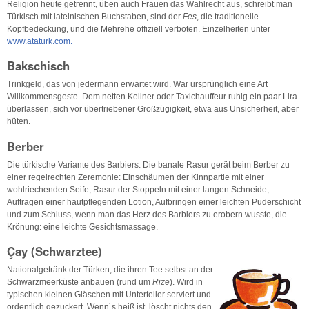
Religion heute getrennt, üben auch Frauen das Wahlrecht aus, schreibt man
Türkisch mit lateinischen Buchstaben, sind der
Fes
, die traditionelle
Kopfbedeckung, und die Mehrehe offiziell verboten. Einzelheiten unter
www.ataturk.com.
Bakschisch
Trinkgeld, das von jedermann erwartet wird. War ursprünglich eine Art
Willkommensgeste. Dem netten Kellner oder Taxichauffeur ruhig ein paar Lira
überlassen, sich vor übertriebener Großzügigkeit, etwa aus Unsicherheit, aber
hüten.
Berber
Die türkische Variante des Barbiers. Die banale Rasur gerät beim Berber zu
einer regelrechten Zeremonie: Einschäumen der Kinnpartie mit einer
wohlriechenden Seife, Rasur der Stoppeln mit einer langen Schneide,
Auftragen einer hautpflegenden Lotion, Aufbringen einer leichten Puderschicht
und zum Schluss, wenn man das Herz des Barbiers zu erobern wusste, die
Krönung: eine leichte Gesichtsmassage.
Çay (Schwarztee)
Nationalgetränk der Türken, die ihren Tee selbst an der
Schwarzmeerküste anbauen (rund um
Rize
). Wird in
typischen kleinen Gläschen mit Unterteller serviert und
ordentlich gezuckert. Wenn´s heiß ist, löscht nichts den