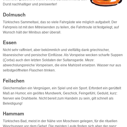
Durst nachhaltiger und preiswerter!
Dolmusch
Türkisches Sammeltaxi, das so viele Fahrgäste wie möglich aufgabelt. Der
Fahrpreis ist mit den Mitreisenden zu teilen, die Fahrtroute ist festgelegt, auf
Wunsch hält der Minibus aber überall.
Essen
Nicht sehr raffiniert, aber bekömmlich und vielfältig dank griechischer,
libanesischer und persischer Einflüsse. Als Vorspeise wecken scharfe Suppen
(
Çorba
) auch den letzten Soldaten der Sultansgarde.
Meze
:
abwechslungsreiche Vorspeisen, die eine Mahlzeit ersetzen. Wasser nur aus
selbstgeöffneten Flaschen trinken.
Feilschen
Gleichermaßen ein Vergnügen, ein Spiel und ein Sport. Erfordert ein gerüttelt
Maß an Humor, ein geöltes Mundwerk, Geschick, Feingefühl, Geduld, kurz:
Nerven wie Drahtseile. Nicht bereit zum Handeln zu sein, gilt schnell als
Beleidigung!
Hammam
Türkisches Bad, meist in der Nähe von Moscheen gelegen, für die rituellen
Waschungen vor dem Gebet. Die meisten Leute finden sich aber der ganz