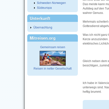
Schweden-Norwegen
Das meiste kann man
Südeuropa
Aufstieg auf den Tu
wahrer Genuss.
Unterkunft
Mehrmals scheitert 
Gottesdienst abgeha
Übernachtung
Was ich nicht ganz 
Mitreisen.org
Kerze anzuzünden. H
elektrisches Lichtc
Gemeinsam reisen
Gleich neben dem wu
besichtigen, zumind
Reisen in netter Gesellschaft
Ich habe in Valencia
unterwegs sind. Nac
heftig brummt.