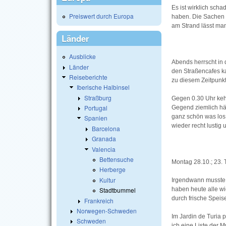
Es ist wirklich sch
Preiswert durch Europa
haben. Die Sachen i
am Strand lässt man
Länder
Ausblicke
Abends herrscht in 
Länder
den Straßencafes ka
Reiseberichte
zu diesem Zeitpunk
Iberische Halbinsel
Straßburg
Gegen 0.30 Uhr kehre
Portugal
Gegend ziemlich häuf
ganz schön was los
Spanien
wieder recht lustig
Barcelona
Granada
Valencia
Bettensuche
Montag 28.10.; 23. 
Herberge
Kultur
Irgendwann musste 
haben heute alle wi
Stadtbummel
durch frische Speis
Frankreich
Norwegen-Schweden
Im Jardin de Turia 
Schweden
ich eine Liste der M