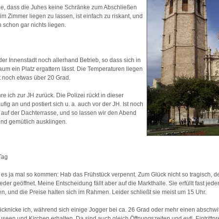
ade, dass die Juhes keine Schränke zum Abschließen
m Zimmer liegen zu lassen, ist einfach zu riskant, und
 schon gar nichts liegen.
der Innenstadt noch allerhand Betrieb, so dass sich in
um ein Platz ergattern lässt. Die Temperaturen liegen
t noch etwas über 20 Grad.
 ich zur JH zurück. Die Polizei rückt in dieser
ig an und postiert sich u. a. auch vor der JH. Ist noch
 auf der Dachterrasse, und so lassen wir den Abend
 und gemütlich ausklingen.
Tag
es ja mal so kommen: Hab das Frühstück verpennt. Zum Glück nicht so tragisch, 
eder geöffnet. Meine Entscheidung fällt aber auf die Markthalle. Sie erfüllt fast 
en, und die Preise halten sich im Rahmen. Leider schließt sie meist um 15 Uhr.
picknicke ich, während sich einige Jogger bei ca. 26 Grad oder mehr einen abschwi
useen und Kirchen erhalten. Da sind auch gleich Öffnungszeiten und evtl. Eintrittpr