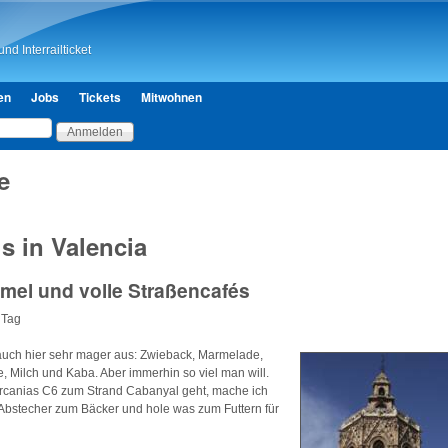
Direkt zum Inhalt
nd Interrailticket
en
Jobs
Tickets
Mitwohnen
e
s in Valencia
mel und volle Straßencafés
 Tag
 auch hier sehr mager aus: Zwieback, Marmelade,
e, Milch und Kaba. Aber immerhin so viel man will.
ercanias C6 zum Strand Cabanyal geht, mache ich
 Abstecher zum Bäcker und hole was zum Futtern für