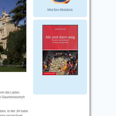
Mist fürs Miststück
denn die Läden
jeden Gaumenwunsch
tzen. In der JH habe
eise verzeichnet.