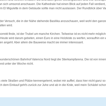
 sich umsonst anschauen. Die Kathedrale hat einen Blick auf jeden Fall verdient
rm El Migulette in dem Gebäude sollte man nicht auslassen. Der Rundblick über Val
der Versuch, die in der Nähe stehende Basilika anzuschauen, weil wohl den ganze
lten wird.
korrekt finde, ist der Trubel um manche Kirchen. Teilweise ist es nicht mehr möglic
eute wird darum gebeten, einen Euro in eine Holzkiste zu werfen, woraufhin ein 
hen angeht. Aber allein die Bauweise macht sie immer interessant.
nderschönen Bahnhof Valencia Nord liegt die Stierkampfarena. Die ist von innen 
est unter der Woche nicht.
 viele Straßen und Plätze kennengelernt, wobei mir auffiel, dass hier nicht ganz so 
h dem Einkauf geht's zurück zur Juhe und ab in die Kiste, weil mein Schädel scho