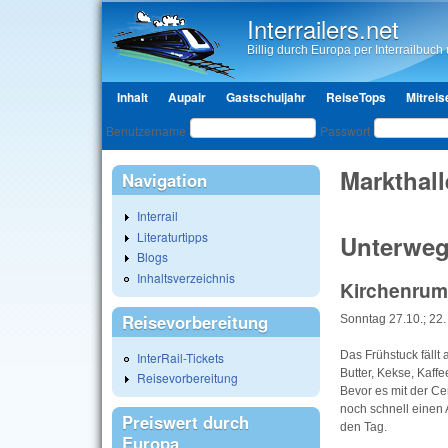
Interrailers.net
Billig durch Europa per Interrailbuch u
Hauptmenü
Inhalt
Aupair
Gastschuljahr
ReiseTops
Mitreis
Benutzeranmeldung
Benutzername
Passwort
Markthall
Navigation
Interrail
Literaturtipps
Unterweg
Blogs
Inhaltsverzeichnis
Kirchenrum
Reisevorbereitung
Sonntag 27.10.; 22.
Das Frühstuck fällt
InterRail-Tickets
Butter, Kekse, Kaffe
Reisevorbereitung
Bevor es mit der C
noch schnell einen
Preiswert durch
den Tag.
Europa