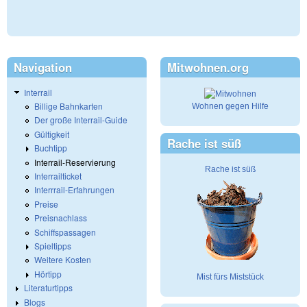
Navigation
Mitwohnen.org
Interrail
Billige Bahnkarten
Wohnen gegen Hilfe
Der große Interrail-Guide
Gültigkeit
Rache ist süß
Buchtipp
Interrail-Reservierung
Rache ist süß
Interrailticket
Interrrail-Erfahrungen
Preise
Preisnachlass
Schiffspassagen
Spieltipps
Weitere Kosten
Hörtipp
Mist fürs Miststück
Literaturtipps
Blogs