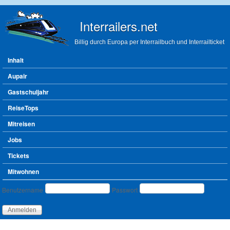
Direkt zum Inhalt
Interrailers.net
Billig durch Europa per Interrailbuch und Interrailticket
Hauptmenü
Inhalt
Aupair
Gastschuljahr
ReiseTops
Mitreisen
Jobs
Tickets
Mitwohnen
Benutzeranmeldung
Benutzername
Passwort