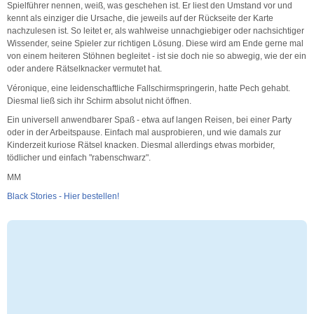
Spielführer nennen, weiß, was geschehen ist. Er liest den Umstand vor und
kennt als einziger die Ursache, die jeweils auf der Rückseite der Karte
nachzulesen ist. So leitet er, als wahlweise unnachgiebiger oder nachsichtiger
Wissender, seine Spieler zur richtigen Lösung. Diese wird am Ende gerne mal
von einem heiteren Stöhnen begleitet - ist sie doch nie so abwegig, wie der ein
oder andere Rätselknacker vermutet hat.
Véronique, eine leidenschaftliche Fallschirmspringerin, hatte Pech gehabt.
Diesmal ließ sich ihr Schirm absolut nicht öffnen.
Ein universell anwendbarer Spaß - etwa auf langen Reisen, bei einer Party
oder in der Arbeitspause. Einfach mal ausprobieren, und wie damals zur
Kinderzeit kuriose Rätsel knacken. Diesmal allerdings etwas morbider,
tödlicher und einfach "rabenschwarz".
MM
Black Stories - Hier bestellen!