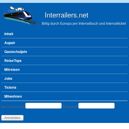
Direkt zum Inhalt
Interrailers.net
Billig durch Europa per Interrailbuch und Interrailticket
Hauptmenü
Inhalt
Aupair
Gastschuljahr
ReiseTops
Mitreisen
Jobs
Tickets
Mitwohnen
Benutzeranmeldung
Benutzername
Passwort