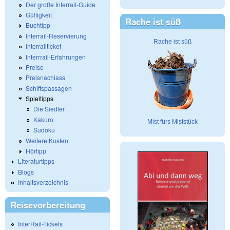
Der große Interrail-Guide
Gültigkeit
Rache ist süß
Buchtipp
Interrail-Reservierung
Rache ist süß
Interrailticket
Interrrail-Erfahrungen
Preise
Preisnachlass
Schiffspassagen
Spieltipps
Die Siedler
Kakuro
Mist fürs Miststück
Sudoku
Weitere Kosten
Hörtipp
Literaturtipps
Blogs
Inhaltsverzeichnis
Reisevorbereitung
InterRail-Tickets