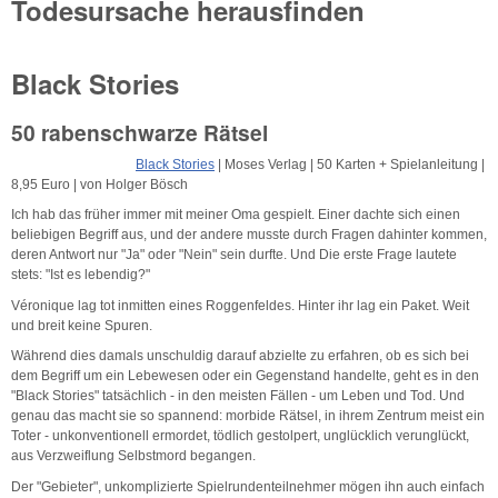
Todesursache herausfinden
Black Stories
50 rabenschwarze Rätsel
Black Stories
| Moses Verlag | 50 Karten + Spielanleitung |
8,95 Euro | von Holger Bösch
Ich hab das früher immer mit meiner Oma gespielt. Einer dachte sich einen
beliebigen Begriff aus, und der andere musste durch Fragen dahinter kommen,
deren Antwort nur "Ja" oder "Nein" sein durfte. Und Die erste Frage lautete
stets: "Ist es lebendig?"
Véronique lag tot inmitten eines Roggenfeldes. Hinter ihr lag ein Paket. Weit
und breit keine Spuren.
Während dies damals unschuldig darauf abzielte zu erfahren, ob es sich bei
dem Begriff um ein Lebewesen oder ein Gegenstand handelte, geht es in den
"Black Stories" tatsächlich - in den meisten Fällen - um Leben und Tod. Und
genau das macht sie so spannend: morbide Rätsel, in ihrem Zentrum meist ein
Toter - unkonventionell ermordet, tödlich gestolpert, unglücklich verunglückt,
aus Verzweiflung Selbstmord begangen.
Der "Gebieter", unkomplizierte Spielrundenteilnehmer mögen ihn auch einfach