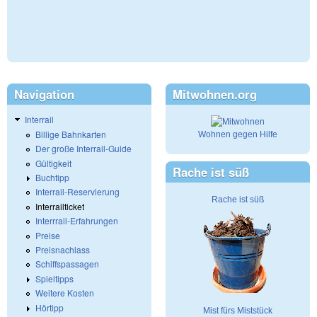
Navigation
Mitwohnen.org
Interrail
Billige Bahnkarten
Wohnen gegen Hilfe
Der große Interrail-Guide
Gültigkeit
Rache ist süß
Buchtipp
Interrail-Reservierung
Rache ist süß
Interrailticket
Interrrail-Erfahrungen
Preise
Preisnachlass
Schiffspassagen
Spieltipps
Weitere Kosten
Hörtipp
Mist fürs Miststück