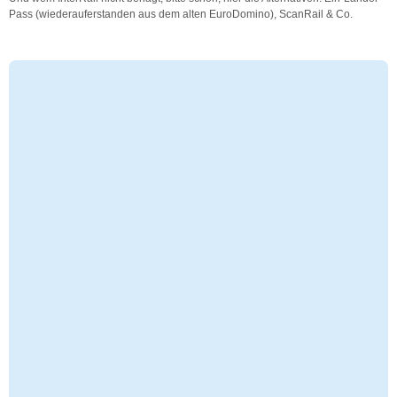
Pass (wiederauferstanden aus dem alten EuroDomino), ScanRail & Co.