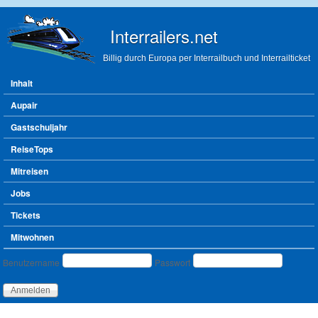
Direkt zum Inhalt
Interrailers.net
Billig durch Europa per Interrailbuch und Interrailticket
Hauptmenü
Inhalt
Aupair
Gastschuljahr
ReiseTops
Mitreisen
Jobs
Tickets
Mitwohnen
Benutzeranmeldung
Benutzername
Passwort