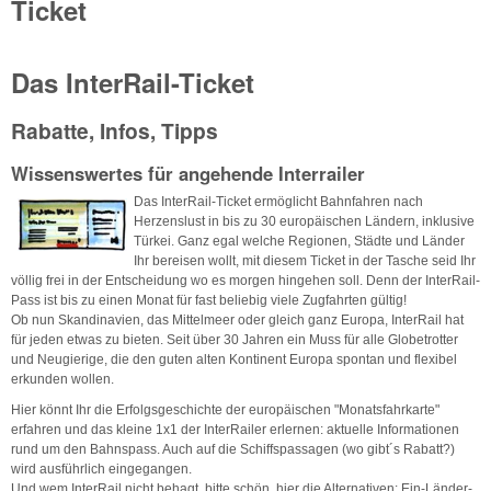
Ticket
Das InterRail-Ticket
Rabatte, Infos, Tipps
Wissenswertes für angehende Interrailer
Das InterRail-Ticket ermöglicht Bahnfahren nach
Herzenslust in bis zu 30 europäischen Ländern, inklusive
Türkei. Ganz egal welche Regionen, Städte und Länder
Ihr bereisen wollt, mit diesem Ticket in der Tasche seid Ihr
völlig frei in der Entscheidung wo es morgen hingehen soll. Denn der InterRail-
Pass ist bis zu einen Monat für fast beliebig viele Zugfahrten gültig!
Ob nun Skandinavien, das Mittelmeer oder gleich ganz Europa, InterRail hat
für jeden etwas zu bieten. Seit über 30 Jahren ein Muss für alle Globetrotter
und Neugierige, die den guten alten Kontinent Europa spontan und flexibel
erkunden wollen.
Hier könnt Ihr die Erfolgsgeschichte der europäischen "Monatsfahrkarte"
erfahren und das kleine 1x1 der InterRailer erlernen: aktuelle Informationen
rund um den Bahnspass. Auch auf die Schiffspassagen (wo gibt´s Rabatt?)
wird ausführlich eingegangen.
Und wem InterRail nicht behagt, bitte schön, hier die Alternativen: Ein-Länder-