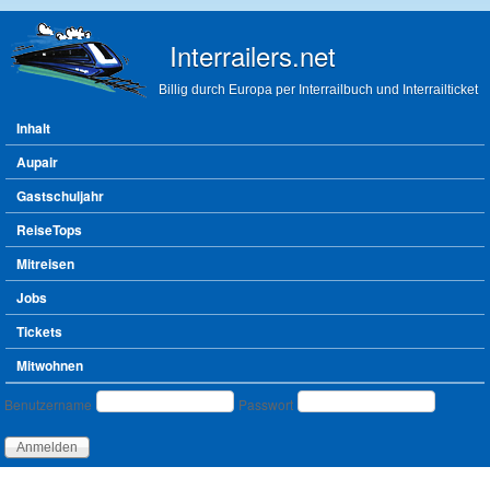
Direkt zum Inhalt
Interrailers.net
Billig durch Europa per Interrailbuch und Interrailticket
Hauptmenü
Inhalt
Aupair
Gastschuljahr
ReiseTops
Mitreisen
Jobs
Tickets
Mitwohnen
Benutzeranmeldung
Benutzername
Passwort