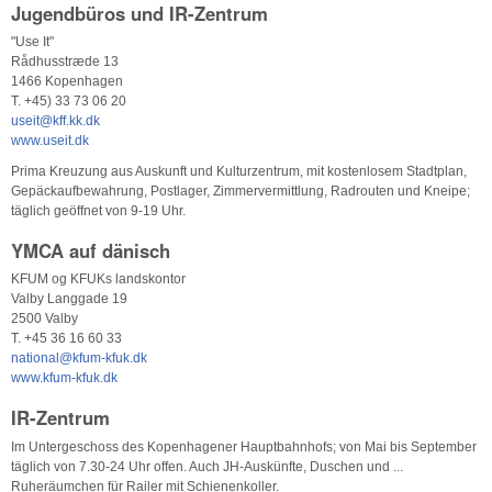
Jugendbüros und IR-Zentrum
"Use It"
Rådhusstræde 13
1466 Kopenhagen
T. +45) 33 73 06 20
useit@kff.kk.dk
www.useit.dk
Prima Kreuzung aus Auskunft und Kulturzentrum, mit kostenlosem Stadtplan,
Gepäckaufbewahrung, Postlager, Zimmervermittlung, Radrouten und Kneipe;
täglich geöffnet von 9-19 Uhr.
YMCA auf dänisch
KFUM og KFUKs landskontor
Valby Langgade 19
2500 Valby
T. +45 36 16 60 33
national@kfum-kfuk.dk
www.kfum-kfuk.dk
IR-Zentrum
Im Untergeschoss des Kopenhagener Hauptbahnhofs; von Mai bis September
täglich von 7.30-24 Uhr offen. Auch JH-Auskünfte, Duschen und ...
Ruheräumchen für Railer mit Schienenkoller.