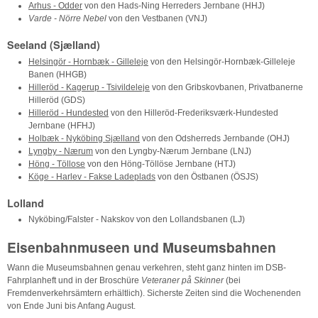
Arhus - Odder
von den Hads-Ning Herreders Jernbane (HHJ)
Varde - Nörre Nebel
von den Vestbanen (VNJ)
Seeland (Sjælland)
Helsingör - Hornbæk - Gilleleje
von den Helsingör-Hornbæk-Gilleleje
Banen (HHGB)
Hilleröd - Kagerup - Tsivildeleje
von den Gribskovbanen, Privatbanerne
Hilleröd (GDS)
Hilleröd - Hundested
von den Hilleröd-Frederiksværk-Hundested
Jernbane (HFHJ)
Holbæk - Nyköbing Sjælland
von den Odsherreds Jernbande (OHJ)
Lyngby - Nærum
von den Lyngby-Nærum Jernbane (LNJ)
Höng - Töllose
von den Höng-Töllöse Jernbane (HTJ)
Köge - Harlev - Fakse Ladeplads
von den Östbanen (ÖSJS)
Lolland
Nyköbing/Falster - Nakskov von den Lollandsbanen (LJ)
Eisenbahnmuseen und Museumsbahnen
Wann die Museumsbahnen genau verkehren, steht ganz hinten im DSB-
Fahrplanheft und in der Broschüre
Veteraner på Skinner
(bei
Fremdenverkehrsämtern erhältlich). Sicherste Zeiten sind die Wochenenden
von Ende Juni bis Anfang August.