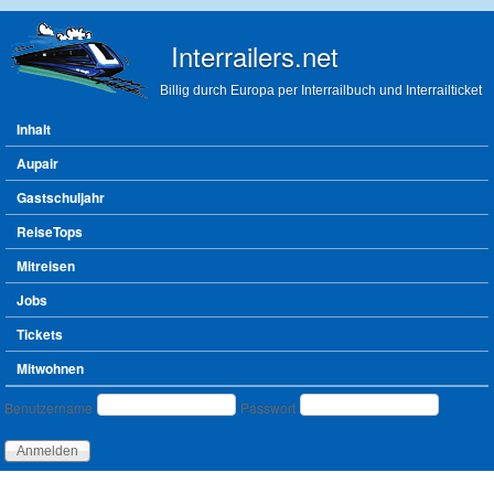
Direkt zum Inhalt
Interrailers.net
Billig durch Europa per Interrailbuch und Interrailticket
Hauptmenü
Inhalt
Aupair
Gastschuljahr
ReiseTops
Mitreisen
Jobs
Tickets
Mitwohnen
Benutzeranmeldung
Benutzername
Passwort