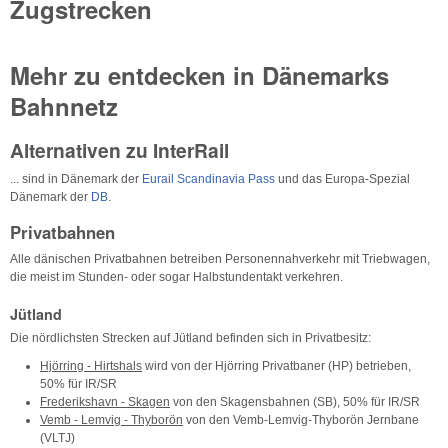
Zugstrecken
Mehr zu entdecken in Dänemarks
Bahnnetz
Alternativen zu InterRail
... sind in Dänemark der
Eurail Scandinavia Pass
und das Europa-Spezial
Dänemark der
DB
.
Privatbahnen
Alle dänischen Privatbahnen betreiben Personennahverkehr mit Triebwagen,
die meist im Stunden- oder sogar Halbstundentakt verkehren.
Jütland
Die nördlichsten Strecken auf Jütland befinden sich in Privatbesitz:
Hjörring - Hirtshals
wird von der Hjörring Privatbaner (HP) betrieben,
50% für IR/SR
Frederikshavn - Skagen
von den Skagensbahnen (SB), 50% für IR/SR
Vemb - Lemvig - Thyborön
von den Vemb-Lemvig-Thyborön Jernbane
(VLTJ)