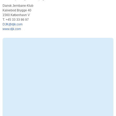
Dansk Jernbane-Klub
Kalvebod Brygge 40
1560 København V
T. +45 33 33 86 97
DJK@djk.com
www.djk.com