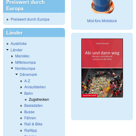
Preiswert durch
Europa
Preiswert durch Europa
Mist fürs Miststück
Länder
Ausblicke
Länder
Marokko
Mitteleuropa
Nordeuropa
Dänemark
A-Z
Anlaufstellen
Bahn
Zugstrecken
Basisdaten
Busse
Fähren
Rail & Bike
Railtipp