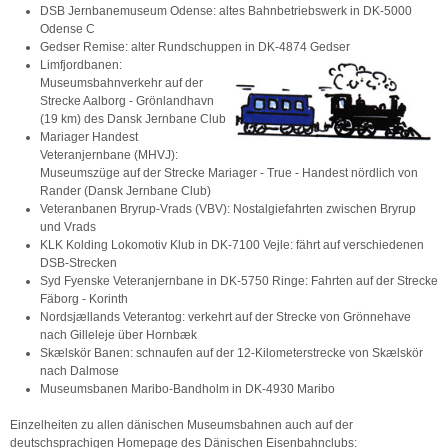
DSB Jernbanemuseum Odense: altes Bahnbetriebswerk in DK-5000
Odense C
Gedser Remise: alter Rundschuppen in DK-4874 Gedser
Limfjordbanen:
Museumsbahnverkehr auf der
Strecke Aalborg - Grönlandhavn
(19 km) des Dansk Jernbane Club
Mariager Handest
Veteranjernbane (MHVJ):
Museumszüge auf der Strecke Mariager - True - Handest nördlich von
Rander (Dansk Jernbane Club)
Veteranbanen Bryrup-Vrads (VBV): Nostalgiefahrten zwischen Bryrup
und Vrads
KLK Kolding Lokomotiv Klub in DK-7100 Vejle: fährt auf verschiedenen
DSB-Strecken
Syd Fyenske Veteranjernbane in DK-5750 Ringe: Fahrten auf der Strecke
Fäborg - Korinth
Nordsjællands Veterantog: verkehrt auf der Strecke von Grönnehave
nach Gilleleje über Hornbæk
Skælskör Banen: schnaufen auf der 12-Kilometerstrecke von Skælskör
nach Dalmose
Museumsbanen Maribo-Bandholm in DK-4930 Maribo
Einzelheiten zu allen dänischen Museumsbahnen auch auf der
deutschsprachigen Homepage des Dänischen Eisenbahnclubs: