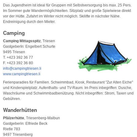
Das Jugendheim ist ideal für Gruppen mit Selbstversorgung bis max. 25 Pers.
Im Sommer gute Wandermöglichkeiten. Sitzplatz und große Spielwiese direkt
vor der Hütte. Zufahrt im Winter nicht möglich. Skilifte in nächster Nähe.
Endreinigung durch den Mieter.
Camping
Camping Mittagsspitz
, Triesen
GastgeberIn: Engelbert Schurte
9495 Triesen
T. +423 392 36 77
F. +423 392 36 80
info@campingtriesen.li
www.campingtriesen.li
Ferienparadies für Familien. Schwimmbad, Kiosk, Restaurant "Zur Alten Eiche"
und Kinderspielplatz. Aufenthalts- und TV-Raum. Im Preis inbegriffen: Dusche,
Waschräume und Schwimmbadbenützung. Nicht inbegriffen: Strom, Taxen und
Gebühren.
Wanderhütten
Pfälzerhütte
, Triesenberg-Malbun
Gastgeberin: Elfriede Beck
Rietle 783
9497 Triesenberg