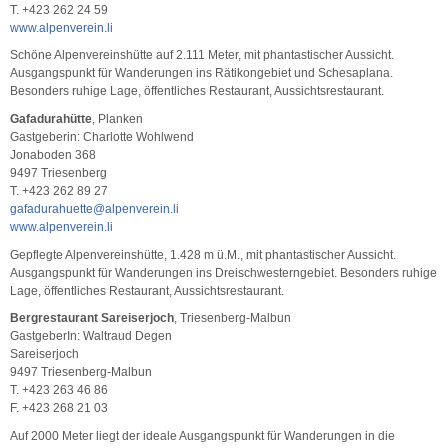
T. +423 262 24 59
www.alpenverein.li
Schöne Alpenvereinshütte auf 2.111 Meter, mit phantastischer Aussicht.
Ausgangspunkt für Wanderungen ins Rätikongebiet und Schesaplana.
Besonders ruhige Lage, öffentliches Restaurant, Aussichtsrestaurant.
Gafadurahütte
, Planken
Gastgeberin: Charlotte Wohlwend
Jonaboden 368
9497 Triesenberg
T. +423 262 89 27
gafadurahuette@alpenverein.li
www.alpenverein.li
Gepflegte Alpenvereinshütte, 1.428 m ü.M., mit phantastischer Aussicht.
Ausgangspunkt für Wanderungen ins Dreischwesterngebiet. Besonders ruhige
Lage, öffentliches Restaurant, Aussichtsrestaurant.
Bergrestaurant Sareiserjoch
, Triesenberg-Malbun
GastgeberIn: Waltraud Degen
Sareiserjoch
9497 Triesenberg-Malbun
T. +423 263 46 86
F. +423 268 21 03
Auf 2000 Meter liegt der ideale Ausgangspunkt für Wanderungen in die