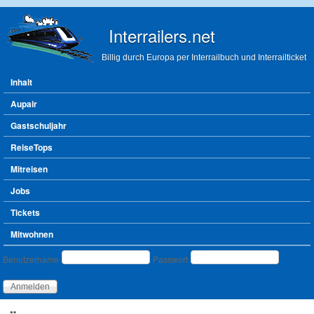
Direkt zum Inhalt
Interrailers.net
Billig durch Europa per Interrailbuch und Interrailticket
Hauptmenü
Inhalt
Aupair
Gastschuljahr
ReiseTops
Mitreisen
Jobs
Tickets
Mitwohnen
Benutzeranmeldung
Benutzername
Passwort