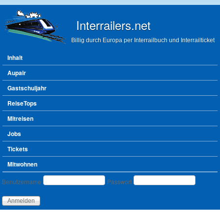
Direkt zum Inhalt
Interrailers.net
Billig durch Europa per Interrailbuch und Interrailticket
Hauptmenü
Inhalt
Aupair
Gastschuljahr
ReiseTops
Mitreisen
Jobs
Tickets
Mitwohnen
Benutzeranmeldung
Benutzername
Passwort