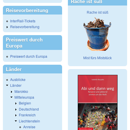
Rache ist süß
Reisevorbereitung
Rache ist süß
InterRail-Tickets
Reisevorbereitung
Preiswert durch
Europa
Preiswert durch Europa
Mist fürs Miststück
Länder
Ausblicke
Länder
Marokko
Mitteleuropa
Belgien
Deutschland
Frankreich
Liechtenstein
Anreise