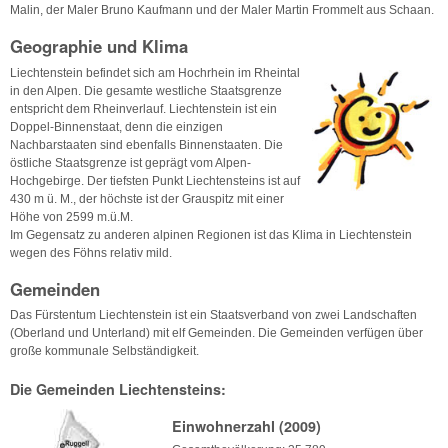
Malin, der Maler Bruno Kaufmann und der Maler Martin Frommelt aus Schaan.
Geographie und Klima
Liechtenstein befindet sich am Hochrhein im Rheintal
in den Alpen. Die gesamte westliche Staatsgrenze
entspricht dem Rheinverlauf. Liechtenstein ist ein
Doppel-Binnenstaat, denn die einzigen
Nachbarstaaten sind ebenfalls Binnenstaaten. Die
östliche Staatsgrenze ist geprägt vom Alpen-
Hochgebirge. Der tiefsten Punkt Liechtensteins ist auf
430 m ü. M., der höchste ist der Grauspitz mit einer
Höhe von 2599 m.ü.M.
Im Gegensatz zu anderen alpinen Regionen ist das Klima in Liechtenstein
wegen des Föhns relativ mild.
Gemeinden
Das Fürstentum Liechtenstein ist ein Staatsverband von zwei Landschaften
(Oberland und Unterland) mit elf Gemeinden. Die Gemeinden verfügen über
große kommunale Selbständigkeit.
Die Gemeinden Liechtensteins:
Einwohnerzahl (2009)