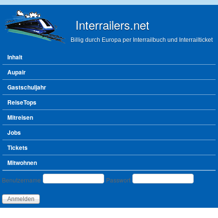
Direkt zum Inhalt
Interrailers.net
Billig durch Europa per Interrailbuch und Interrailticket
Hauptmenü
Inhalt
Aupair
Gastschuljahr
ReiseTops
Mitreisen
Jobs
Tickets
Mitwohnen
Benutzeranmeldung
Benutzername
Passwort