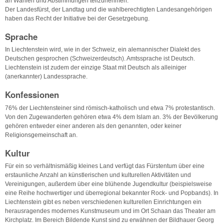
an Wahlen und Abstimmungen teilzunehmen.
Der Landesfürst, der Landtag und die wahlberechtigten Landesangehörigen
haben das Recht der Initiative bei der Gesetzgebung.
Sprache
In Liechtenstein wird, wie in der Schweiz, ein alemannischer Dialekt des
Deutschen gesprochen (Schweizerdeutsch). Amtssprache ist Deutsch.
Liechtenstein ist zudem der einzige Staat mit Deutsch als alleiniger
(anerkannter) Landessprache.
Konfessionen
76% der Liechtensteiner sind römisch-katholisch und etwa 7% protestantisch.
Von den Zugewanderten gehören etwa 4% dem Islam an. 3% der Bevölkerung
gehören entweder einer anderen als den genannten, oder keiner
Religionsgemeinschaft an.
Kultur
Für ein so verhältnismäßig kleines Land verfügt das Fürstentum über eine
erstaunliche Anzahl an künstlerischen und kulturellen Aktivitäten und
Vereinigungen, außerdem über eine blühende Jugendkultur (beispielsweise
eine Reihe hochwertiger und überregional bekannter Rock- und Popbands). In
Liechtenstein gibt es neben verschiedenen kulturellen Einrichtungen ein
herausragendes modernes Kunstmuseum und im Ort Schaan das Theater am
Kirchplatz. Im Bereich Bildende Kunst sind zu erwähnen der Bildhauer Georg