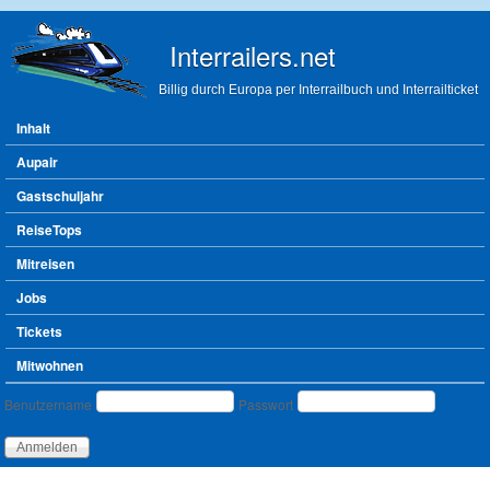
Direkt zum Inhalt
Interrailers.net
Billig durch Europa per Interrailbuch und Interrailticket
Hauptmenü
Inhalt
Aupair
Gastschuljahr
ReiseTops
Mitreisen
Jobs
Tickets
Mitwohnen
Benutzeranmeldung
Benutzername
Passwort