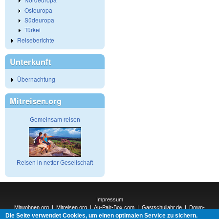
Osteuropa
Südeuropa
Türkei
Reiseberichte
Unterkunft
Übernachtung
Mitreisen.org
Gemeinsam reisen
Reisen in netter Gesellschaft
Impressum
Mitwohnen.org
|
Mitreisen.org
|
Au-Pair-Box.com
|
Gastschuljahr.de
|
Down-
Die Seite verwendet Cookies, um einen optimalen Service zu sichern.
Under.org
|
Elderpair.com
|