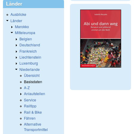
Länder
Ausblicke
Länder
Marokko
Mitteleuropa
Belgien
Deutschland
Frankreich
Liechtenstein
Luxemburg
Niederlande
Übersicht
Basisdaten
A-Z
Anlaufstellen
Service
Railtipp
Rail & Bike
Fähren
Alternative
Transportmittel