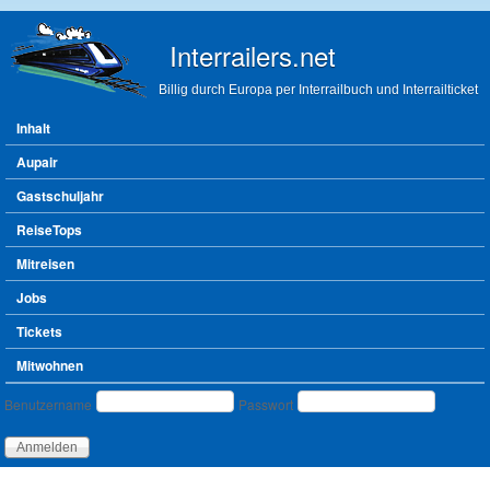
Direkt zum Inhalt
Interrailers.net
Billig durch Europa per Interrailbuch und Interrailticket
Hauptmenü
Inhalt
Aupair
Gastschuljahr
ReiseTops
Mitreisen
Jobs
Tickets
Mitwohnen
Benutzeranmeldung
Benutzername
Passwort