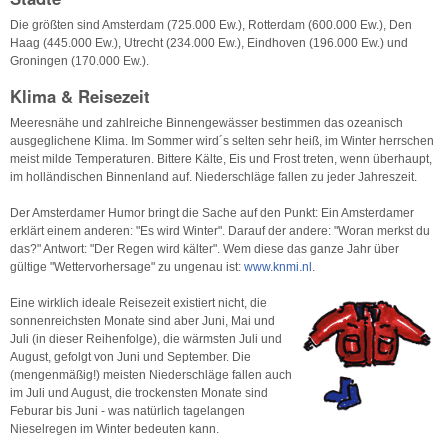
Die größten sind Amsterdam (725.000 Ew.), Rotterdam (600.000 Ew.), Den
Haag (445.000 Ew.), Utrecht (234.000 Ew.), Eindhoven (196.000 Ew.) und
Groningen (170.000 Ew.).
Klima & Reisezeit
Meeresnähe und zahlreiche Binnengewässer bestimmen das ozeanisch
ausgeglichene Klima. Im Sommer wird´s selten sehr heiß, im Winter herrschen
meist milde Temperaturen. Bittere Kälte, Eis und Frost treten, wenn überhaupt,
im holländischen Binnenland auf. Niederschläge fallen zu jeder Jahreszeit.
Der Amsterdamer Humor bringt die Sache auf den Punkt: Ein Amsterdamer
erklärt einem anderen: "Es wird Winter". Darauf der andere: "Woran merkst du
das?" Antwort: "Der Regen wird kälter". Wem diese das ganze Jahr über
gültige "Wettervorhersage" zu ungenau ist:
www.knmi.nl
.
Eine wirklich ideale Reisezeit existiert nicht, die
sonnenreichsten Monate sind aber Juni, Mai und
Juli (in dieser Reihenfolge), die wärmsten Juli und
August, gefolgt von Juni und September. Die
(mengenmäßig!) meisten Niederschläge fallen auch
im Juli und August, die trockensten Monate sind
Feburar bis Juni - was natürlich tagelangen
Nieselregen im Winter bedeuten kann.