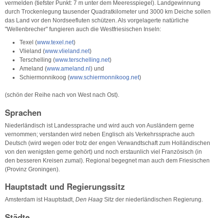
vermelden (tiefster Punkt: 7 m unter dem Meeresspiegel). Landgewinnung
durch Trockenlegung tausender Quadratkilometer und 3000 km Deiche sollen
das Land vor den Nordseefluten schützen. Als vorgelagerte natürliche
"Wellenbrecher" fungieren auch die Westfriesischen Inseln:
Texel (
www.texel.net
)
Vlieland (
www.vlieland.net
)
Terschelling (
www.terschelling.net
)
Ameland (
www.ameland.nl
) und
Schiermonnikoog (
www.schiermonnikoog.net
)
(schön der Reihe nach von West nach Ost).
Sprachen
Niederländisch ist Landessprache und wird auch von Ausländern gerne
vernommen; verstanden wird neben Englisch als Verkehrssprache auch
Deutsch (wird wegen oder trotz der engen Verwandtschaft zum Holländischen
von den wenigsten gerne gehört) und noch erstaunlich viel Französisch (in
den besseren Kreisen zumal). Regional begegnet man auch dem Friesischen
(Provinz Groningen).
Hauptstadt und Regierungssitz
Amsterdam ist Hauptstadt,
Den Haag
Sitz der niederländischen Regierung.
Städte