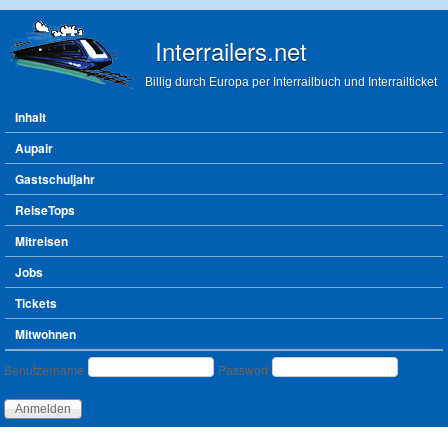
Direkt zum Inhalt
Interrailers.net
Billig durch Europa per Interrailbuch und Interrailticket
Hauptmenü
Inhalt
Aupair
Gastschuljahr
ReiseTops
Mitreisen
Jobs
Tickets
Mitwohnen
Benutzeranmeldung
Benutzername
Passwort