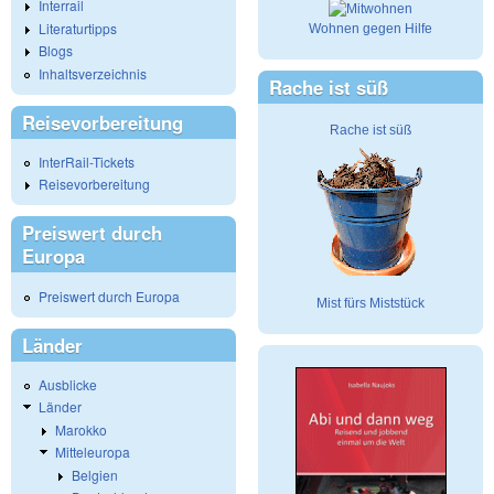
Interrail
Literaturtipps
Wohnen gegen Hilfe
Blogs
Inhaltsverzeichnis
Rache ist süß
Reisevorbereitung
Rache ist süß
InterRail-Tickets
Reisevorbereitung
Preiswert durch
Europa
Preiswert durch Europa
Mist fürs Miststück
Länder
Ausblicke
Länder
Marokko
Mitteleuropa
Belgien