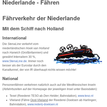
Niederlande - Fähren
Fährverkehr der Niederlande
Mit dem Schiff nach Holland
International
Die
StenaLine
verkehrt vom
niederländischen
Hoek van Holland
nach
Harwich
(Großbritannien) und
gewährt Interrailern 30 %,
www.StenaLine.de
. Immer noch
besser als der Eurostar durch den
Kanaltunnel, der von IR überhaupt nichts wissen möchte!
National
Personenfähren verkehren natürlich auch auf die Westfriesischen Inseln
(Abfahrtszeiten auf der Homepage der jeweiligen Insel unter Basisdaten):
Texel (Reederei TESO ab
Den Helder
; Bahnstation),
www.teso.nl
Vlieland (Fähre
Oost-Vlieland
der Reederei
Doeksen
ab Harlingen;
Bahnstation),
www.rederij-doeksen.nl