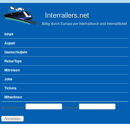
Direkt zum Inhalt
Interrailers.net
Billig durch Europa per Interrailbuch und Interrailticket
Hauptmenü
Inhalt
Aupair
Gastschuljahr
ReiseTops
Mitreisen
Jobs
Tickets
Mitwohnen
Benutzeranmeldung
Benutzername
Passwort