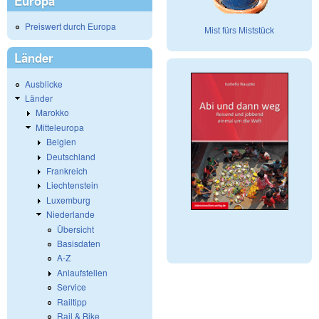
Europa
Preiswert durch Europa
Mist fürs Miststück
Länder
Ausblicke
Länder
Marokko
Mitteleuropa
Belgien
Deutschland
Frankreich
Liechtenstein
Luxemburg
Niederlande
Übersicht
Basisdaten
A-Z
Anlaufstellen
Service
Railtipp
Rail & Bike