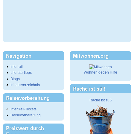
Navigation
Mitwohnen.org
Interrail
Literaturtipps
Wohnen gegen Hilfe
Blogs
Inhaltsverzeichnis
Rache ist süß
Reisevorbereitung
Rache ist süß
InterRail-Tickets
Reisevorbereitung
Preiswert durch