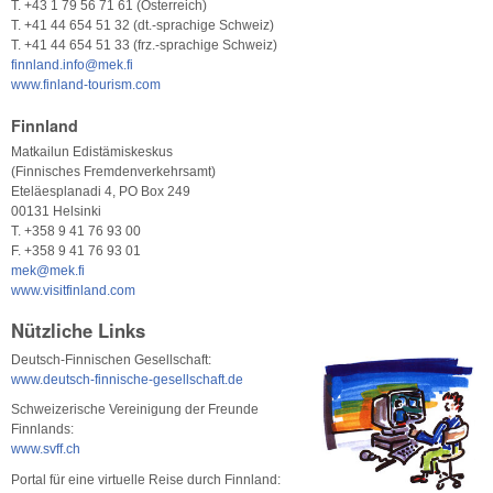
T. +43 1 79 56 71 61 (Österreich)
T. +41 44 654 51 32 (dt.-sprachige Schweiz)
T. +41 44 654 51 33 (frz.-sprachige Schweiz)
finnland.info@mek.fi
www.finland-tourism.com
Finnland
Matkailun Edistämiskeskus
(Finnisches Fremdenverkehrsamt)
Eteläesplanadi 4, PO Box 249
00131 Helsinki
T. +358 9 41 76 93 00
F. +358 9 41 76 93 01
mek@mek.fi
www.visitfinland.com
Nützliche Links
Deutsch-Finnischen Gesellschaft:
www.deutsch-finnische-gesellschaft.de
Schweizerische Vereinigung der Freunde
Finnlands:
www.svff.ch
Portal für eine virtuelle Reise durch Finnland: