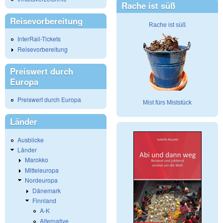
Rache ist süß
Reisevorbereitung
Rache ist süß
InterRail-Tickets
Reisevorbereitung
Preiswert durch
Europa
Preiswert durch Europa
Mist fürs Miststück
Länder
Ausblicke
Länder
Marokko
Mitteleuropa
Nordeuropa
Dänemark
Finnland
A-K
Alternative