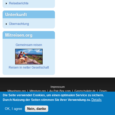
Reiseberichte
Unterkunft
Übernachtung
Mitreisen.org
Gemeinsam reisen
Reisen in netter Gesellschaft
Impressum
Mitwohnen.org
|
Mitreisen.org
|
Au-Pair-Box.com
|
Gastschuljahr.de
|
Down-
Die Seite verwendet Cookies, um einen optimalen Service zu sichern.
Under.org
|
Elderpair.com
|
Interconnections-Verlag.de
|
Natur-und-Umwelt.org
|
ReiseTops.com
|
Details
Durch Nutzung der Seiten stimmen Sie ihrer Verwendung zu.
Bewerben.com
|
Schenken.net
OK, I agree
Nein, danke