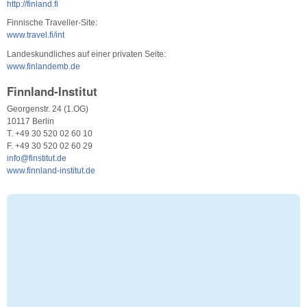
http://finland.fi
Finnische Traveller-Site:
www.travel.fi/int
Landeskundliches auf einer privaten Seite:
www.finlandemb.de
Finnland-Institut
Georgenstr. 24 (1.OG)
10117 Berlin
T. +49 30 520 02 60 10
F. +49 30 520 02 60 29
info@finstitut.de
www.finnland-institut.de