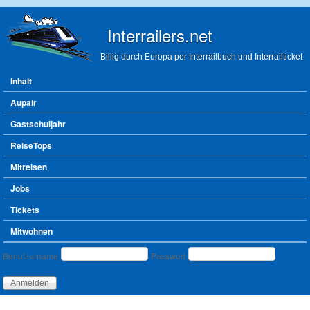
Direkt zum Inhalt
Interrailers.net
Billig durch Europa per Interrailbuch und Interrailticket
Hauptmenü
Inhalt
Aupair
Gastschuljahr
ReiseTops
Mitreisen
Jobs
Tickets
Mitwohnen
Benutzeranmeldung
Benutzername
Passwort