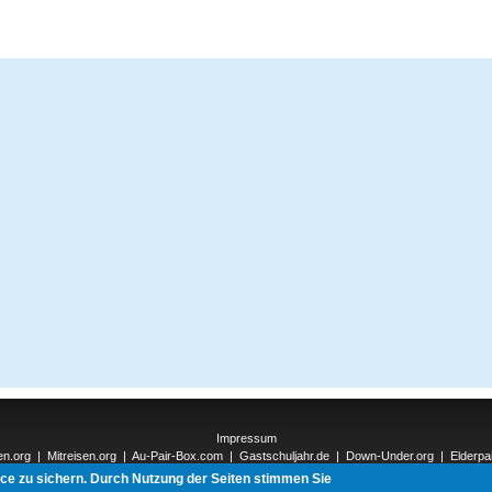
Impressum
en.org
|
Mitreisen.org
|
Au-Pair-Box.com
|
Gastschuljahr.de
|
Down-Under.org
|
Elderpa
nnections-Verlag.de
|
Natur-und-Umwelt.org
|
ReiseTops.com
| Bewerben.com
|
Schen
ice zu sichern. Durch Nutzung der Seiten stimmen Sie