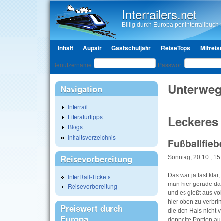
Interrailers.net
Billig durch Europa per Interrailbuch u
Hauptmenü
Inhalt
Aupair
Gastschuljahr
ReiseTops
Mitreis
Benutzeranmeldung
Benutzername
Passwort
Unterweg
Navigation
Interrail
Literaturtipps
Leckeres
Blogs
Inhaltsverzeichnis
Fußballfie
Reisevorbereitung
Sonntag, 20.10.; 15
Das war ja fast klar
InterRail-Tickets
man hier gerade da
Reisevorbereitung
und es gießt aus vo
hier oben zu verbri
Preiswert durch
die den Hals nicht 
Europa
doppelte Portion auf