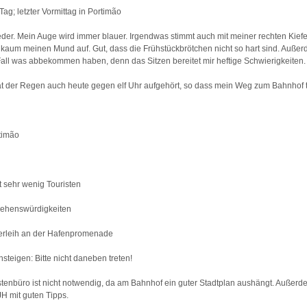
Tag; letzter Vormittag in Portimão
der. Mein Auge wird immer blauer. Irgendwas stimmt auch mit meiner rechten Kiefer
kaum meinen Mund auf. Gut, dass die Frühstückbrötchen nicht so hart sind. Auße
all was abbekommen haben, denn das Sitzen bereitet mir heftige Schwierigkeiten.
t der Regen auch heute gegen elf Uhr aufgehört, so dass mein Weg zum Bahnhof tr
timão
t sehr wenig Touristen
Sehenswürdigkeiten
erleih an der Hafenpromenade
steigen: Bitte nicht daneben treten!
tenbüro ist nicht notwendig, da am Bahnhof ein guter Stadtplan aushängt. Außerd
JH mit guten Tipps.