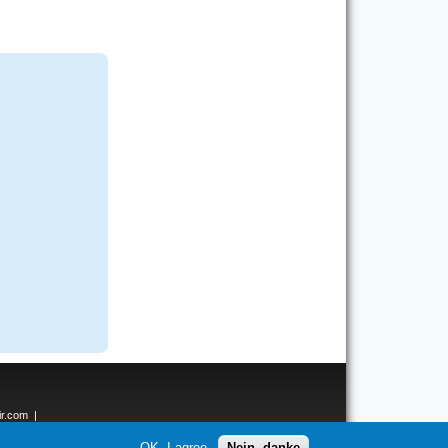
ir.com
|
ken.net
OK, I agree
Nein, danke