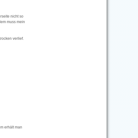
seite nicht so
rdem muss mein
ocken verlief.
em erhält man