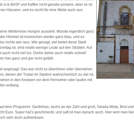
nk à la BASF und Kaffee nicht gerade pompös, aber so ist
en Häusern, und es reicht für eine Weile auch aus.
eine Weiterreise morgen aussieht. Müsste eigentlich ganz
 der Himmel ist inzwischen wieder ganz blau, und es
lso nichts wie raus. Wie gesagt, viel bietet diese Stadt
nntag ist, sind relativ wenige Leute auf den Straßen. Auf
t auch nicht viel los. Drehe daher auch relativ schnell
ir hier ganz und gar nicht gefällt.
all angesagt. Das war nicht zu überhören oder übersehen.
n, denen der Trubel im Stadion wahrscheinlich zu viel ist,
hehen in den Kneipen vor dem Fernseher oder laufen mit
fen entlang.
uf dem Programm: Sardinhas, sechs an der Zahl und groß, Salada Mista, Brot und 
t Euro. Super hat’s geschmeckt, und satt ist man danach auch. Hier wird man be
 doch sehr doch aufmerksam.