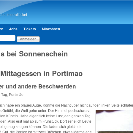
Direkt zum Inhalt
nd Interrailticket
en
Jobs
Tickets
Mitwohnen
s bei Sonnenschein
 Mittagessen in Portimao
ber und andere Beschwerden
. Tag; Portimão
, ich habe ein blaues Auge. Konnte die Nacht über nicht auf der linken Seite
schlafe
s Gefühl, die Welt gehe unter: Der Himmel pechschwarz,
llen Kübeln. Habe eigentlich keine Lust, den ganzen Tag
ngen. Also erst mal ab zum Frühstück. Dort sehe ich Leute,
voll genug kriegen können. Die laden sich gleich die
. Gut, die Portion ist mit zwei Brötchen, etwas Marmelade,