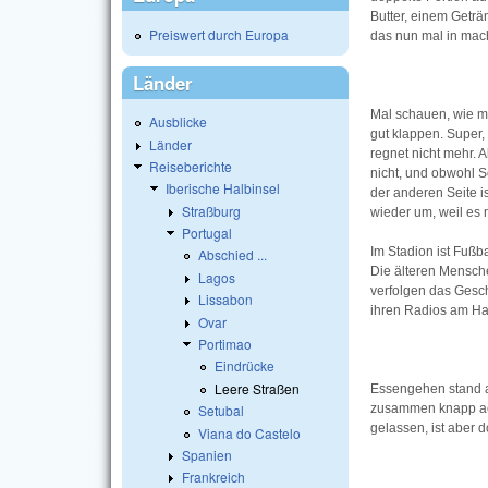
Butter, einem Geträ
Preiswert durch Europa
das nun mal in mach
Länder
Mal schauen, wie m
Ausblicke
gut klappen. Super,
Länder
regnet nicht mehr. A
Reiseberichte
nicht, und obwohl So
Iberische Halbinsel
der anderen Seite is
Straßburg
wieder um, weil es m
Portugal
Im Stadion ist Fußb
Abschied ...
Die älteren Mensche
Lagos
verfolgen das Gesc
Lissabon
ihren Radios am Ha
Ovar
Portimao
Eindrücke
Leere Straßen
Essengehen stand a
zusammen knapp ach
Setubal
gelassen, ist aber
Viana do Castelo
Spanien
Frankreich