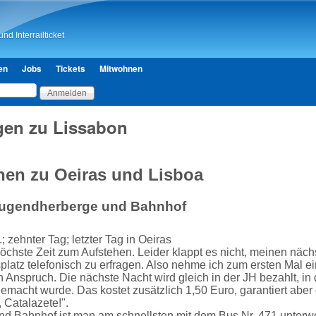
Direkt zum Inhalt
nd Interrailticket
en
Jobs
Tickets
Mitwohnen
en zu Lissabon
nen zu Oeiras und Lisboa
ugendherberge und Bahnhof
; zehnter Tag; letzter Tag in Oeiras
höchste Zeit zum Aufstehen. Leider klappt es nicht, meinen näch
latz telefonisch zu erfragen. Also nehme ich zum ersten Mal e
 Anspruch. Die nächste Nacht wird gleich in der JH bezahlt, in 
emacht wurde. Das kostet zusätzlich 1,50 Euro, garantiert aber 
, Catalazete!".
d Bahnhof ist man am schnellsten mit dem Bus Nr. 471 unterwe