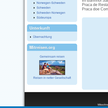
Im Bahnhof San
Norwegen-Schweden
Praca de Restau
Schweden
Praca doe Comér
Schweden-Norwegen
Südeuropa
Unterkunft
Übernachtung
Mitreisen.org
Gemeinsam reisen
Reisen in netter Gesellschaft
Mitwohn