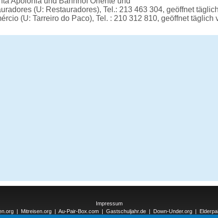
ta Apolonia und Bahnhof Oriente und
radores (U: Restauradores), Tel.: 213 463 304, geöffnet täglic
cio (U: Tarreiro do Paco), Tel. : 210 312 810, geöffnet täglich
Impressum
en.org
|
Mitreisen.org
|
Au-Pair-Box.com
|
Gastschuljahr.de
|
Down-Under.org
|
Elderpa