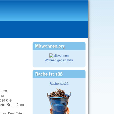
Mitwohnen.org
Wohnen gegen Hilfe
Rache ist süß
Rache ist süß
sten
ine
der die
ein Bett. Dann
gs. Der fährt