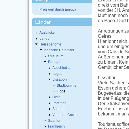
direkt vom Bahn
Preiswert durch Europa
von der JH. An
läuft man noch
do Paco. Dort b
Länder
Anregungen zu
Ausblicke
Oeiras
Länder
Hier lohnt sich
Reiseberichte
und um einiges 
Iberische Halbinsel
vom Cais de So
Straßburg
Außer einem gu
Portugal
zu bieten. Kein
Gemütlicher St
Abschied ...
Lagos
Lissabon
Lissabon
Viele Sachen s
Stadtbummel
Essen gehen: Gu
Tipps
Bugetterias; di
Ovar
In der Fußgäng
Portimao
Der Straßenver
Setubal
Erleben: Lissab
bekommt man au
Viana do Castelo
Spanien
Tourismusoffic
Frankreich