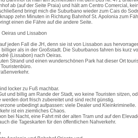
hof ab (auf der Seite Praia) und hält am Centro Comercial, kei
schließend bringt mich die Suburbano wieder zum Cais do Sodr
 knapp zehn Minuten in Richtung Bahnhof St. Apolonia zum Fäh
ringt einen die Fähre auf die andere Seite.
 Oeiras und Lissabon
 auf jeden Fall die JH, denn sie ist von Lissabon aus hervorrag
billiger als in der Großstadt. Die Suburbanos fahren bis kurz v
dré (Lissabon) nach Oeiras.
ten Strand und einen wunderschönen Park hat dieser Ort tourist
 Touristenbüro.
raßenverkehr.
ind locker zu Fuß machbar.
t und billig am Rande der Stadt, wo keine Touristen sitzen, od
e werden dort frisch zubereitet und sind recht günstig.
erzone unbedingt aufpassen: viele Dealer und Kleinkriminelle.
kehr ist ein ziemliches Chaos.
on bei Nacht, eine Fahrt mit der alten Tram und auf den Elevado
ch die Tageskarten für den öffentlichen Nahverkehr.
e