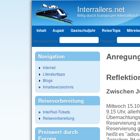
Interrailers.net
Billig durch Europa per Interrailbuch u
Hauptmenü
Inhalt
Aupair
Gastschuljahr
ReiseTops
Mitreis
Benutzeranmeldung
Benutzername
Passwort
Anregung
Navigation
Interrail
Literaturtipps
Reflektio
Blogs
Inhaltsverzeichnis
Zwischen J
Reisevorbereitung
Mittwoch 15.10.
9.15 Uhr, aller
InterRail-Tickets
Übernachtungsp
Reisevorbereitung
Reservierung in
Reservierung g
Preiswert durch
heißt es "adios
Europa
Zwischen JH un