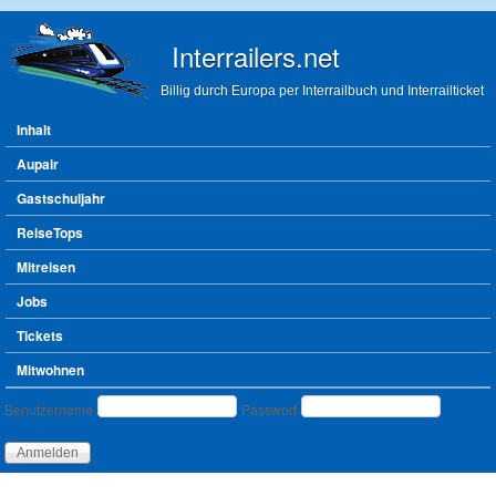
Direkt zum Inhalt
Interrailers.net
Billig durch Europa per Interrailbuch und Interrailticket
Hauptmenü
Inhalt
Aupair
Gastschuljahr
ReiseTops
Mitreisen
Jobs
Tickets
Mitwohnen
Benutzeranmeldung
Benutzername
Passwort