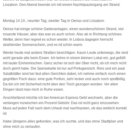
Lissabon. Den Abend beende ich mit einem Nachtspaziergang am Strand.
Montag 14.10.; neunter Tag; zweiter Tag in Oeiras und Lissabon.
Oeiras hat einige schöne Gartenanlagen, einen wunderschönen Strand, viel
rosarote Häuser, aber das war es auch schon. Also ab in Richtung schönes
Wetter, denn hier regnet es schon wieder. In Lisboa dagegen herrscht
strahlender Sonnenschein, und es ist schön warm.
Werde heute mal andere Straßen besichtigen. Kaum Leute unterwegs, die sind
wohl gerade alle beim Essen. Ich kehre in einem kleinen Lokal ein, gut gefüllt
mit lauter Einheimischen. Ganz sicher ist sich der Ober nicht, ob ich mich nicht
doch geirrt habe. Die Speisekarte ist nur auf Portugiesisch. Reis und ein paar
Salatblätter sind bei fast allen Gerichten dabei; ich nehme einfach noch einen
gegrillten Fisch dazu: eine gute Portion, sehr lecker und auch noch spottbillig.
Da bin ich mit Sicherheit nicht über den Tisch gezogen worden. Vor allen
Dingen lässt man mich in Ruhe essen.
Anschließend möchte ich bei American Express Geld wechseln, aber die
verlangen inzwischen ein Prozent Gebühr. Das ist nicht ganz einzusehen.
Muss auf jeden Fall nach dem Urlaub mal nachhacken, ob das wirklich korrekt
ist.
Habe übrigens alles gefunden, was ich suchte, und das ohne Stadtplan und
ohne mich zu verlaufen.