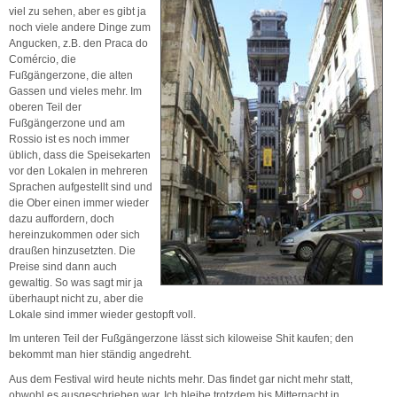
viel zu sehen, aber es gibt ja
noch viele andere Dinge zum
Angucken, z.B. den Praca do
Comércio, die
Fußgängerzone, die alten
Gassen und vieles mehr. Im
oberen Teil der
Fußgängerzone und am
Rossio ist es noch immer
üblich, dass die Speisekarten
vor den Lokalen in mehreren
Sprachen aufgestellt sind und
die Ober einen immer wieder
dazu auffordern, doch
hereinzukommen oder sich
draußen hinzusetzten. Die
Preise sind dann auch
gewaltig. So was sagt mir ja
überhaupt nicht zu, aber die
Lokale sind immer wieder gestopft voll.
Im unteren Teil der Fußgängerzone lässt sich kiloweise Shit kaufen; den
bekommt man hier ständig angedreht.
Aus dem Festival wird heute nichts mehr. Das findet gar nicht mehr statt,
obwohl es ausgeschrieben war. Ich bleibe trotzdem bis Mitternacht in