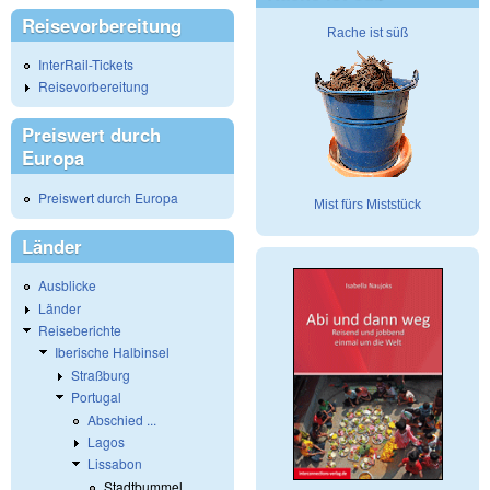
Reisevorbereitung
Rache ist süß
InterRail-Tickets
Reisevorbereitung
Preiswert durch
Europa
Preiswert durch Europa
Mist fürs Miststück
Länder
Ausblicke
Länder
Reiseberichte
Iberische Halbinsel
Straßburg
Portugal
Abschied ...
Lagos
Lissabon
Stadtbummel