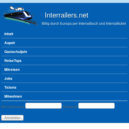
Direkt zum Inhalt
Interrailers.net
Billig durch Europa per Interrailbuch und Interrailticket
Hauptmenü
Inhalt
Aupair
Gastschuljahr
ReiseTops
Mitreisen
Jobs
Tickets
Mitwohnen
Benutzeranmeldung
Benutzername
Passwort