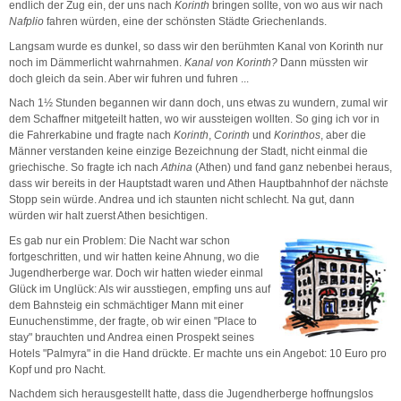
endlich der Zug ein, der uns nach
Korinth
bringen sollte, von wo aus wir nach
Nafplio
fahren würden, eine der schönsten Städte Griechenlands.
Langsam wurde es dunkel, so dass wir den berühmten Kanal von Korinth nur
noch im Dämmerlicht wahrnahmen.
Kanal von Korinth?
Dann müssten wir
doch gleich da sein. Aber wir fuhren und fuhren ...
Nach 1½ Stunden begannen wir dann doch, uns etwas zu wundern, zumal wir
dem Schaffner mitgeteilt hatten, wo wir aussteigen wollten. So ging ich vor in
die Fahrerkabine und fragte nach
Korinth
,
Corinth
und
Korinthos
, aber die
Männer verstanden keine einzige Bezeichnung der Stadt, nicht einmal die
griechische. So fragte ich nach
Athina
(Athen) und fand ganz nebenbei heraus,
dass wir bereits in der Hauptstadt waren und Athen Hauptbahnhof der nächste
Stopp sein würde. Andrea und ich staunten nicht schlecht. Na gut, dann
würden wir halt zuerst Athen besichtigen.
Es gab nur ein Problem: Die Nacht war schon
fortgeschritten, und wir hatten keine Ahnung, wo die
Jugendherberge war. Doch wir hatten wieder einmal
Glück im Unglück: Als wir ausstiegen, empfing uns auf
dem Bahnsteig ein schmächtiger Mann mit einer
Eunuchenstimme, der fragte, ob wir einen "Place to
stay" brauchten und Andrea einen Prospekt seines
Hotels "Palmyra" in die Hand drückte. Er machte uns ein Angebot: 10 Euro pro
Kopf und pro Nacht.
Nachdem sich herausgestellt hatte, dass die Jugendherberge hoffnungslos