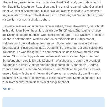
überfüllt war, entschieden wir uns für das Hotel "Palmyra", das zudem fast im
der Stadtmitte lag. An der Rezeption empfing uns eine vampirische Gestalt mit
einer Gruselfilm-Stimme und -Mimik. "
Do you want to look at your room first
?"
fragte er, als ob mit dem Hotel etwas nicht in Ordnung sei. Wir lehnten ab, denn
wir wollten nur noch schlafen gehen.
Das erste, was wir von unserem Zimmer sahen, waren Kakerlaken, die schnell
in ihre dunklen Ecken huschten, als wir die Tür öffneten. Zuerst ging ich also
auf Kakerlakenjagd, denn ich war nicht scharf darauf, in der Nacht von solchen
Viechern bekrabbelt zu werden. Andrea bemitleidete das Putzpersonal,
welches wohl die Kakerlakenleichen vom Boden wischen musste (falls es
überhaupt ein Putzpersonal gab). Daraufhin trat sie selbst auf eine solche tote
Kakerlake. Es war stickig heiß in dem Zimmer, so dass Schweißtropfen von
meiner Stirn in die Suppentasse perlten, während wir aßen. Mjam. Vor dem
Schlafengehen stopfte ich alle Löcher im Waschbecken, durch die eventuell
Kakerlaken in unser Zimmer eindringen könnten, mit Klopapier zu. Andrea
konnte darüber nur lachen. Verständlich. Zum Schlafen trugen wir nichts als
unsere Unterwäsche und hielten alle Viere von uns gestreckt, damit wir nicht
nach zehn Sekunden schon wieder pitschnass waren. Kakerlaken und Hitze
zum Trotz schlief ich in dieser Nacht ausgezeichnet.
Weiter ...