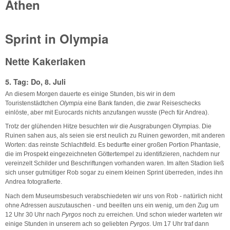
Athen
Sprint in Olympia
Nette Kakerlaken
5. Tag: Do, 8. Juli
An diesem Morgen dauerte es einige Stunden, bis wir in dem
Touristenstädtchen
Olympia
eine Bank fanden, die zwar Reiseschecks
einlöste, aber mit Eurocards nichts anzufangen wusste (Pech für Andrea).
Trotz der glühenden Hitze besuchten wir die Ausgrabungen Olympias. Die
Ruinen sahen aus, als seien sie erst neulich zu Ruinen geworden, mit anderen
Worten: das reinste Schlachtfeld. Es bedurfte einer großen Portion Phantasie,
die im Prospekt eingezeichneten Göttertempel zu identifizieren, nachdem nur
vereinzelt Schilder und Beschriftungen vorhanden waren. Im alten Stadion ließ
sich unser gutmütiger Rob sogar zu einem kleinen Sprint überreden, indes ihn
Andrea fotografierte.
Nach dem Museumsbesuch verabschiedeten wir uns von Rob - natürlich nicht
ohne Adressen auszutauschen - und beeilten uns ein wenig, um den Zug um
12 Uhr 30 Uhr nach
Pyrgos
noch zu erreichen. Und schon wieder warteten wir
einige Stunden in unserem ach so geliebten
Pyrgos
. Um 17 Uhr traf dann