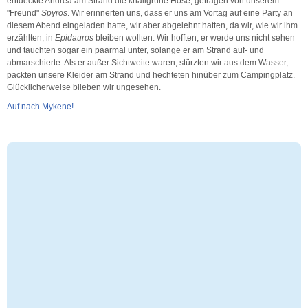
entdeckte Andrea am Strand die knallgrüne Hose, getragen von unserem
"Freund"
Spyros
. Wir erinnerten uns, dass er uns am Vortag auf eine Party an
diesem Abend eingeladen hatte, wir aber abgelehnt hatten, da wir, wie wir ihm
erzählten, in
Epidauros
bleiben wollten. Wir hofften, er werde uns nicht sehen
und tauchten sogar ein paarmal unter, solange er am Strand auf- und
abmarschierte. Als er außer Sichtweite waren, stürzten wir aus dem Wasser,
packten unsere Kleider am Strand und hechteten hinüber zum Campingplatz.
Glücklicherweise blieben wir ungesehen.
Auf nach Mykene!