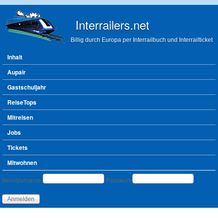
Direkt zum Inhalt
Interrailers.net
Billig durch Europa per Interrailbuch und Interrailticket
Hauptmenü
Inhalt
Aupair
Gastschuljahr
ReiseTops
Mitreisen
Jobs
Tickets
Mitwohnen
Benutzeranmeldung
Benutzername
Passwort