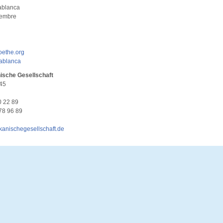
sablanca
vembre
oethe.org
ablanca
sche Gesellschaft
45
70 22 89
978 96 89
anischegesellschaft.de