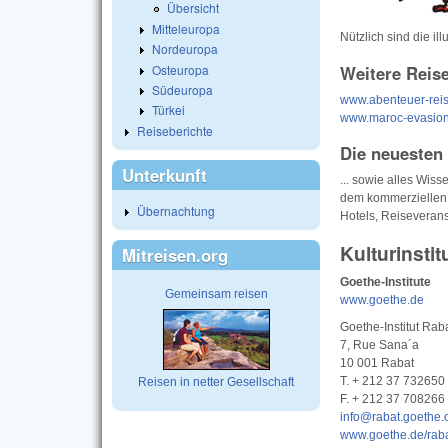
Übersicht
Mitteleuropa
Nützlich sind die i
Nordeuropa
Osteuropa
Weitere Reis
Südeuropa
www.abenteuer-reis
Türkei
www.maroc-evasio
Reiseberichte
Die neuesten
Unterkunft
... sowie alles Wiss
dem kommerziellen
Übernachtung
Hotels, Reiseverans
Kulturinsti
Mitreisen.org
Goethe-Institute
Gemeinsam reisen
www.goethe.de
Goethe-Institut Rab
7, Rue Sana´a
10 001 Rabat
T. + 212 37 732650
Reisen in netter Gesellschaft
F. + 212 37 708266
info@rabat.goethe.
www.goethe.de/rab