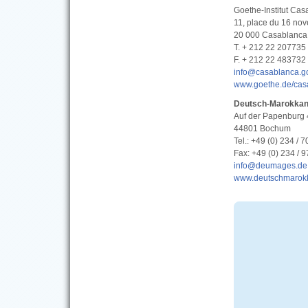
Goethe-Institut Ca
11, place du 16 no
20 000 Casablanca
T. + 212 22 207735
F. + 212 22 483732
info@casablanca.g
www.goethe.de/cas
Deutsch-Marokkani
Auf der Papenburg 
44801 Bochum
Tel.: +49 (0) 234 / 
Fax: +49 (0) 234 / 
info@deumages.de
www.deutschmarokk