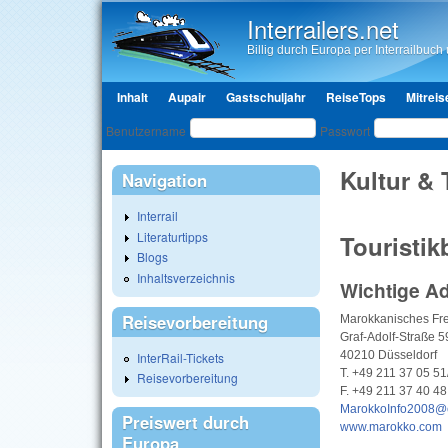
Interrailers.net
Billig durch Europa per Interrailbuch u
Hauptmenü
Inhalt
Aupair
Gastschuljahr
ReiseTops
Mitreis
Benutzeranmeldung
Benutzername
Passwort
Kultur &
Navigation
Interrail
Literaturtipps
Touristik
Blogs
Inhaltsverzeichnis
Wichtige A
Reisevorbereitung
Marokkanisches Fr
Graf-Adolf-Straße 5
40210 Düsseldorf
InterRail-Tickets
T. +49 211 37 05 51
Reisevorbereitung
F. +49 211 37 40 48
MarokkoInfo2008@
Preiswert durch
www.marokko.co
Europa