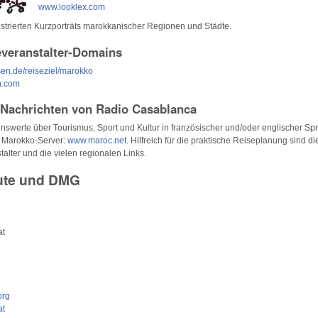
www.looklex.com
llustrierten Kurzporträts marokkanischer Regionen und Städte.
everanstalter-Domains
en.de/reiseziel/marokko
n.com
 Nachrichten von Radio Casablanca
enswerte über Tourismus, Sport und Kultur in französischer und/oder englischer Spra
 Marokko-Server:
www.maroc.net
. Hilfreich für die praktische Reiseplanung sind di
talter und die vielen regionalen Links.
tute und DMG
at
org
at