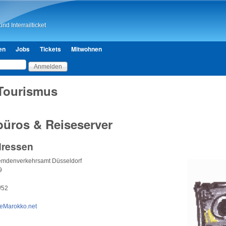
Direkt zum Inhalt
nd Interrailticket
en
Jobs
Tickets
Mitwohnen
 Tourismus
büros & Reiseserver
dressen
emdenverkehrsamt Düsseldorf
9
/52
eMarokko.net
m