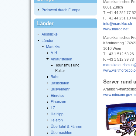
Marokkanisches Fr
8001 Zürich
Preiswert durch Europa
T. +41 44 252 77 52
F. +41 44 251 10 44
Länder
info@marokko.ch
www.maroc.net
Ausblicke
Marokkanisches Fr
Länder
Kärntnerring 17/2/2
Marokko
1010 Wien
A-H
T. +43 1 512 53 26
Anlaufstellen
F. +43 1 512 39 73
Tourismus und
marokkotourismus@
Kultur
www.visitmorocco.
Bahn
Server rund 
Basisdaten
Busverkehr
Arabisch-/französi
Einreise
www.mincom.gov.m
Finanzen
I-Z
Railtipp
Telefon
Überfahrt & Fähren
Übernachten