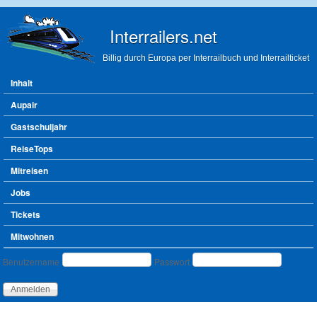
Direkt zum Inhalt
Interrailers.net
Billig durch Europa per Interrailbuch und Interrailticket
Hauptmenü
Inhalt
Aupair
Gastschuljahr
ReiseTops
Mitreisen
Jobs
Tickets
Mitwohnen
Benutzeranmeldung
Benutzername
Passwort