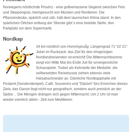
Norwegens nördlichste Provinz - eine gottverlassene Gegend zwischen Fels
und Steppengras, heimgesucht von Mücken und Rentieren. Die
Pflanzendecke, spärlich und zäh, hält dem launischen Klima stand. In den
spärlichen Örtchen entlang der Strecke gibt´s eine belebte Stelle: den
Parkplatz vor dem Supermarkt.
Nordkap
34 km nördlich von
Honningsvåg
, Längengrad 71°10´21".
Jubel im Rucksack: das Ziel für den ehrgeizigen
Nordlandreisenden ist erreicht! Die Mitternachtssonne
sorgt von Mitte Mai bis Ende Juli für unvergessliche
Schauspiele. Trubel als Kehrseite der Medaille: die
vollbesetzten Reisebusse ziehen ebenso viele
Halsabschneider an. Dämliche Nordkapphalle mit
Postamt (Sonderstempel), Café, Souvenirs und "Diplom" fürs Erreichen dieses
Ziels; das Ganze liegt nicht nur geografisch, sondern auch preislich an der
Spitze… Die Mengen drängen sich gegen Mitternacht. Um 2 Uhr ist man
wieder ziemlich allein - Zeit zum Meditieren.