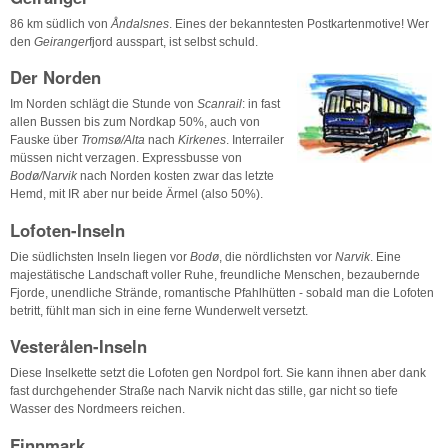
86 km südlich von
Åndalsnes
. Eines der bekanntesten Postkartenmotive! Wer
den
Geiranger
fjord ausspart, ist selbst schuld.
Der Norden
Im Norden schlägt die Stunde von
Scanrail
: in fast
allen Bussen bis zum Nordkap 50%, auch von
Fauske über
Troms
ø
/Alta
nach
Kirkenes
. Interrailer
müssen nicht verzagen. Expressbusse von
Bodø
/Narvik
nach Norden kosten zwar das letzte
Hemd, mit IR aber nur beide Ärmel (also 50%).
Lofoten-Inseln
Die südlichsten Inseln liegen vor
Bodø
, die nördlichsten vor
Narvik
. Eine
majestätische Landschaft voller Ruhe, freundliche Menschen, bezaubernde
Fjorde, unendliche Strände, romantische Pfahlhütten - sobald man die Lofoten
betritt, fühlt man sich in eine ferne Wunderwelt versetzt.
Vesterålen-Inseln
Diese Inselkette setzt die Lofoten gen Nordpol fort. Sie kann ihnen aber dank
fast durchgehender Straße nach Narvik nicht das stille, gar nicht so tiefe
Wasser des Nordmeers reichen.
Finnmark