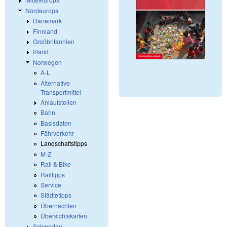
Nordeuropa
Dänemark
Finnland
Großbritannien
Irland
Norwegen
A-L
Alternative
Transportmittel
Anlaufstellen
Bahn
Basisdaten
Fährverkehr
Landschaftstipps
M-Z
Rail & Bike
Railtipps
Service
Städtetipps
Übernachten
Übersichtskarten
Schweden