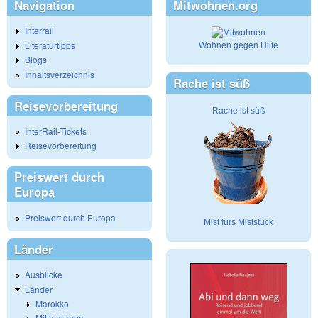
Navigation
Mitwohnen.org
Interrail
Literaturtipps
Wohnen gegen Hilfe
Blogs
Inhaltsverzeichnis
Rache ist süß
Reisevorbereitung
Rache ist süß
InterRail-Tickets
Reisevorbereitung
Preiswert durch
Europa
Preiswert durch Europa
Mist fürs Miststück
Länder
Ausblicke
Länder
Marokko
Mitteleuropa