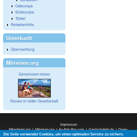
Osteuropa
Südeuropa
Türkei
Reiseberichte
Unterkunft
Übernachtung
Mitreisen.org
Gemeinsam reisen
Reisen in netter Gesellschaft
Impressum
Mitwohnen.org
|
Mitreisen.org
|
Au-Pair-Box.com
|
Gastschuljahr.de
|
Down-
Die Seite verwendet Cookies, um einen optimalen Service zu sichern.
Under.org
|
Elderpair.com
|