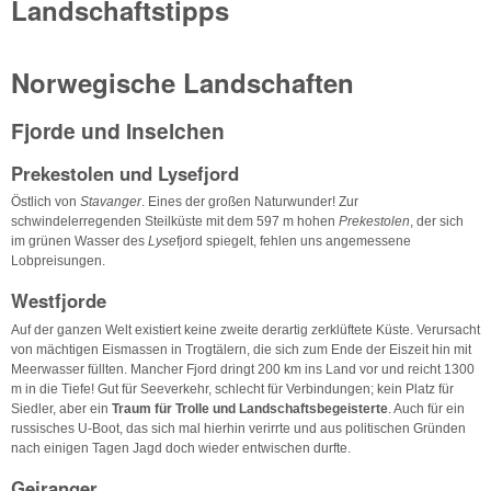
Landschaftstipps
Norwegische Landschaften
Fjorde und Inselchen
Prekestolen und Lysefjord
Östlich von
Stavanger
. Eines der großen Naturwunder! Zur
schwindelerregenden Steilküste mit dem 597 m hohen
Prekestolen
, der sich
im grünen Wasser des
Lyse
fjord spiegelt, fehlen uns angemessene
Lobpreisungen.
Westfjorde
Auf der ganzen Welt existiert keine zweite derartig zerklüftete Küste. Verursacht
von mächtigen Eismassen in Trogtälern, die sich zum Ende der Eiszeit hin mit
Meerwasser füllten. Mancher Fjord dringt 200 km ins Land vor und reicht 1300
m in die Tiefe! Gut für Seeverkehr, schlecht für Verbindungen; kein Platz für
Siedler, aber ein
Traum für Trolle und Landschaftsbegeisterte
. Auch für ein
russisches U-Boot, das sich mal hierhin verirrte und aus politischen Gründen
nach einigen Tagen Jagd doch wieder entwischen durfte.
Geiranger