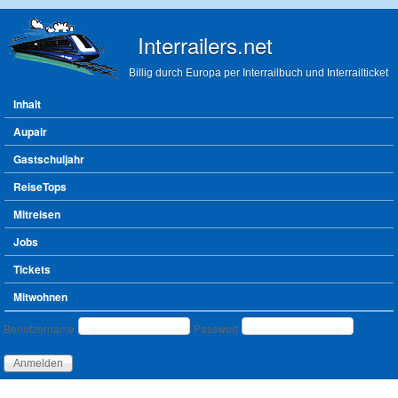
Direkt zum Inhalt
Interrailers.net
Billig durch Europa per Interrailbuch und Interrailticket
Hauptmenü
Inhalt
Aupair
Gastschuljahr
ReiseTops
Mitreisen
Jobs
Tickets
Mitwohnen
Benutzeranmeldung
Benutzername
Passwort