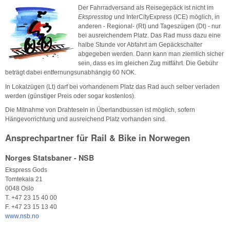
Der Fahrradversand als Reisegepäck ist nicht im
Ekspresstog
und InterCityExpress (ICE) möglich, in
anderen - Regional- (Rt) und Tageszügen (Dt) - nur
bei ausreichendem Platz. Das Rad muss dazu eine
halbe Stunde vor Abfahrt am Gepäckschalter
abgegeben werden. Dann kann man ziemlich sicher
sein, dass es im gleichen Zug mitfährt. Die Gebühr
beträgt dabei entfernungsunabhängig 60 NOK.
In Lokalzügen (Lt) darf bei vorhandenem Platz das Rad auch selber verladen
werden (günstiger Preis oder sogar kostenlos).
Die Mitnahme von Drahteseln in Überlandbussen ist möglich, sofern
Hängevorrichtung und ausreichend Platz vorhanden sind.
Ansprechpartner für Rail & Bike in Norwegen
Norges Statsbaner - NSB
Ekspress Gods
Tomtekaia 21
0048 Oslo
T. +47 23 15 40 00
F. +47 23 15 13 40
www.nsb.no