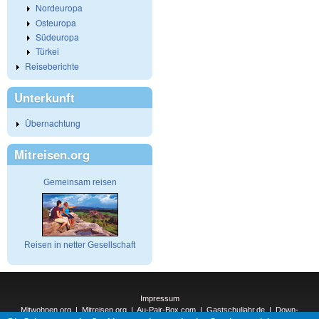
Nordeuropa
Osteuropa
Südeuropa
Türkei
Reiseberichte
Unterkunft
Übernachtung
Mitreisen.org
Gemeinsam reisen
Reisen in netter Gesellschaft
Impressum
Mitwohnen.org
|
Mitreisen.org
|
Au-Pair-Box.com
|
Gastschuljahr.de
|
Down-