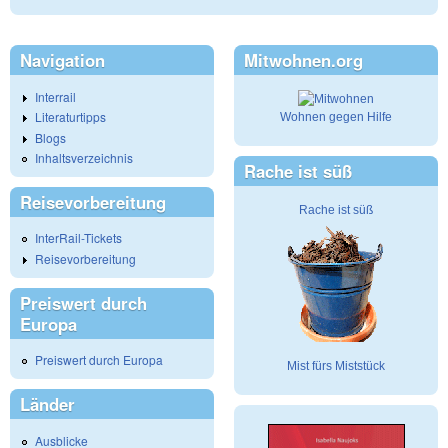
Navigation
Mitwohnen.org
Interrail
Literaturtipps
Wohnen gegen Hilfe
Blogs
Inhaltsverzeichnis
Rache ist süß
Reisevorbereitung
Rache ist süß
InterRail-Tickets
Reisevorbereitung
Preiswert durch
Europa
Preiswert durch Europa
Mist fürs Miststück
Länder
Ausblicke