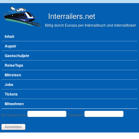
Direkt zum Inhalt
Interrailers.net
Billig durch Europa per Interrailbuch und Interrailticket
Hauptmenü
Inhalt
Aupair
Gastschuljahr
ReiseTops
Mitreisen
Jobs
Tickets
Mitwohnen
Benutzeranmeldung
Benutzername
Passwort