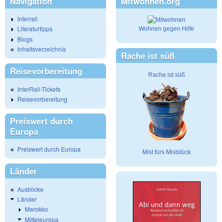
Navigation
Mitwohnen.org
Interrail
Literaturtipps
Wohnen gegen Hilfe
Blogs
Inhaltsverzeichnis
Rache ist süß
Reisevorbereitung
Rache ist süß
InterRail-Tickets
Reisevorbereitung
Preiswert durch
Europa
Preiswert durch Europa
Mist fürs Miststück
Länder
Ausblicke
Länder
Marokko
Mitteleuropa