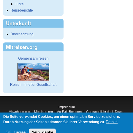
Türkei
Reiseberichte
Unterkunft
Übernachtung
Mitreisen.org
Gemeinsam reisen
Reisen in netter Gesellschaft
Impressum
Mitwohnen.org
|
Mitreisen.org
|
Au-Pair-Box.com
|
Gastschuljahr.de
|
Down-
Die Seite verwendet Cookies, um einen optimalen Service zu sichern.
Under.org
|
Elderpair.com
|
Interconnections-Verlag.de
|
Natur-und-Umwelt.org
|
ReiseTops.com
|
Details
Durch Nutzung der Seiten stimmen Sie ihrer Verwendung zu.
Bewerben.com
|
Schenken.net
OK, I agree
Nein, danke