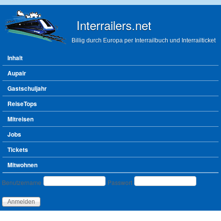
Direkt zum Inhalt
Interrailers.net
Billig durch Europa per Interrailbuch und Interrailticket
Hauptmenü
Inhalt
Aupair
Gastschuljahr
ReiseTops
Mitreisen
Jobs
Tickets
Mitwohnen
Benutzeranmeldung
Benutzername
Passwort